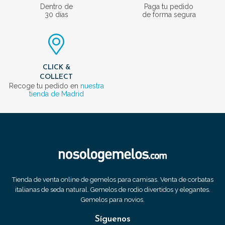
Dentro de
Paga tu pedido
30 días
de forma segura
CLICK &
COLLECT
Recoge tu pedido en
nuestra
tienda de Madrid
Tienda de venta online de gemelos para camisas. Venta de corbatas
italianas de seda natural. Gemelos de rodio divertidos y elegantes.
Gemelos para novios.
Síguenos