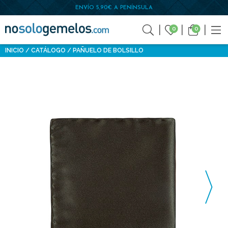
ENVÍO 5,90€ A PENÍNSULA
0
0
INICIO
CATÁLOGO
PAÑUELO DE BOLSILLO