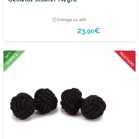
Entrega 24-48h
23,
€
90
34%
AGOTADO
OFERTA