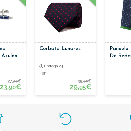
ma
Corbata Lunares
Pañuelo 
a Azulón
De Seda
Entrega 24-
48h
27,
€
35,
€
90
00
23,
€
29,
€
90
95