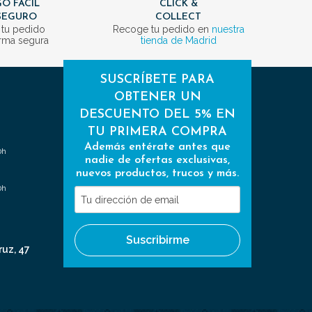
O FÁCIL
CLICK &
SEGURO
COLLECT
 tu pedido
Recoge tu pedido en
nuestra
rma segura
tienda de Madrid
SUSCRÍBETE PARA
OBTENER UN
DESCUENTO DEL 5% EN
TU PRIMERA COMPRA
Además entérate antes que
0h
nadie de ofertas exclusivas,
nuevos productos, trucos y más.
0h
Tu
dirección
de
Suscribirme
email
ruz, 47