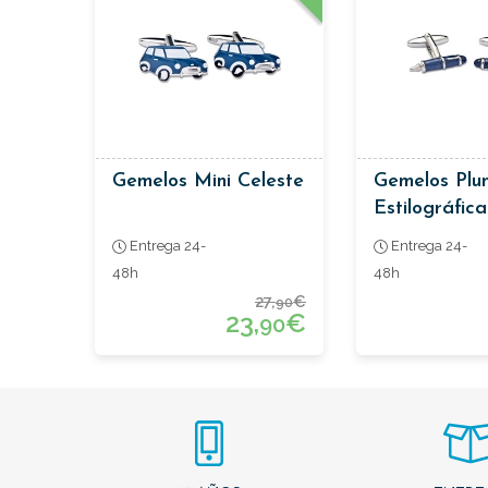
Gemelos Mini Celeste
Gemelos Plu
Estilográfic
Entrega 24-
Entrega 24-
48h
48h
27,
€
90
23,
€
90