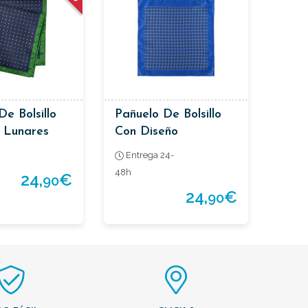
De Bolsillo
Pañuelo De Bolsillo
 Lunares
Con Diseño
Geométrico
Entrega 24-
48h
24,
€
90
24,
€
90