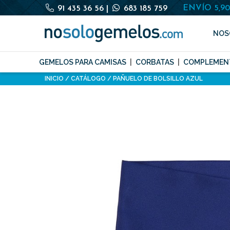
ENVÍO 5,9
91 435 36 56
|
683 185 759
NOS
GEMELOS PARA CAMISAS
CORBATAS
COMPLEMEN
INICIO
CATÁLOGO
PAÑUELO DE BOLSILLO AZUL