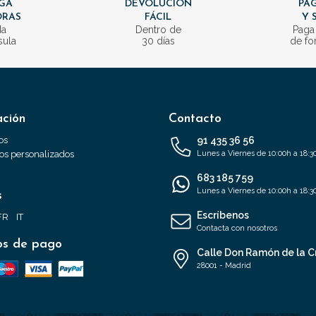
GA
DEVOLUCIÓN
PAG
ORAS
FÁCIL
Y 
da
Dentro de
Paga
sula
30 días
de fo
ación
Contacto
os
91 435 36 56
s personalizados
Lunes a Viernes de 10:00h a 18:3
683 185 759
Lunes a Viernes de 10:00h a 18:3
s
Escríbenos
FR
IT
Contacta con nosotros
s de pago
Calle Don Ramón de la C
28001 - Madrid