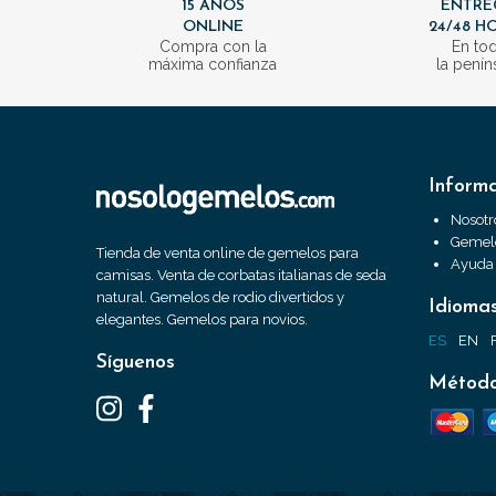
15 AÑOS
ENTRE
ONLINE
24/48 H
Compra con la
En to
máxima confianza
la penín
Inform
Nosotr
Gemelo
Tienda de venta online de gemelos para
Ayuda
camisas. Venta de corbatas italianas de seda
natural. Gemelos de rodio divertidos y
Idioma
elegantes. Gemelos para novios.
ES
EN
Síguenos
Método