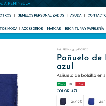
0€ A PENÍNSULA
OTROS
GEMELOS PERSONALIZADOS
AYUDA
CONTACT
TOS MODA
ACCESORIOS
MARCAS
ESCRITURA Y PAPELERÍA
Ref: PBS-30303-FIORDO
Pañuelo de b
azul
Pañuelo de bolsillo en s
MADE
IN
ITALY
COLOR: AZUL
24,90€
24,