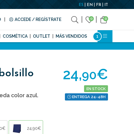
ES
EN
FR
IT
0
0
O
ACCEDE / REGÍSTRATE
COSMÉTICA
OUTLET
MÁS VENDIDOS
24,
€
90
olsillo
EN STOCK
eda color azul.
ENTREGA 24-48H
90€
24,90€