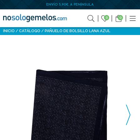
ENVÍO 5,90€ A PENÍNSULA
0
0
INICIO
CATÁLOGO
PAÑUELO DE BOLSILLO LANA AZUL