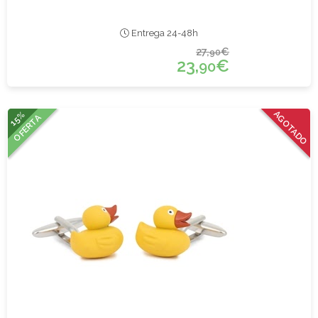
Entrega 24-48h
27,
€
90
23,
€
90
15%
AGOTADO
OFERTA