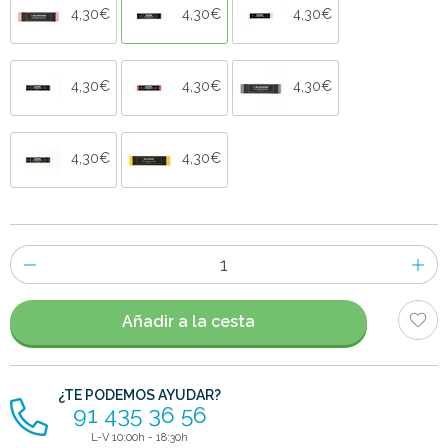
4,30€
4,30€
4,30€
4,30€
4,30€
4,30€
4,30€
4,30€
Número
de
artículos
Añadir a la cesta
¿TE PODEMOS AYUDAR?
91 435 36 56
L-V 10:00h - 18:30h