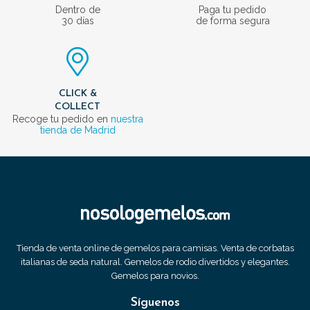
Dentro de
Paga tu pedido
30 días
de forma segura
CLICK &
COLLECT
Recoge tu pedido en
nuestra
tienda de Madrid
Tienda de venta online de gemelos para camisas. Venta de corbatas
italianas de seda natural. Gemelos de rodio divertidos y elegantes.
Gemelos para novios.
Síguenos