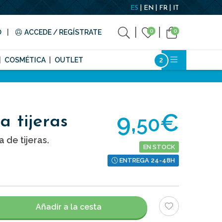
ES
EN
FR
IT
0
0
O
ACCEDE / REGÍSTRATE
COSMÉTICA
OUTLET
9,
€
50
a tijeras
 de tijeras.
EN STOCK
ENTREGA 24-48H
Añadir a la cesta