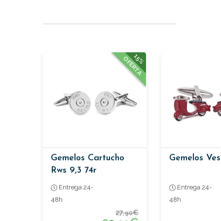
15%
OFERTA
Gemelos Cartucho
Gemelos Ves
Rws 9,3 74r
Entrega 24-
Entrega 24-
48h
48h
27,
€
90