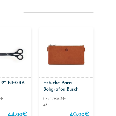
 9'' NEGRA
Estuche Para
Bolígrafos Busch
Camel
4-
Entrega 24-
48h
44,
€
49,
€
90
90