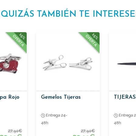
QUIZÁS TAMBIÉN TE INTERESE
15%
15%
OFERTA
OFERTA
pa Rojo
Gemelos Tijeras
TIJERAS
Entrega 24-
Entrega 2
48h
48h
27,
€
27,
€
90
90