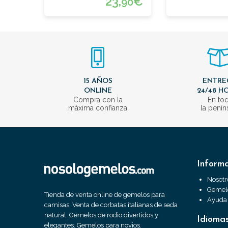
23,
€
90
15 AÑOS
ENTRE
ONLINE
24/48 H
Compra con la
En to
máxima confianza
la penín
Inform
Nosotr
Gemelo
Tienda de venta online de gemelos para
Ayuda
camisas. Venta de corbatas italianas de seda
natural. Gemelos de rodio divertidos y
Idioma
elegantes. Gemelos para novios.