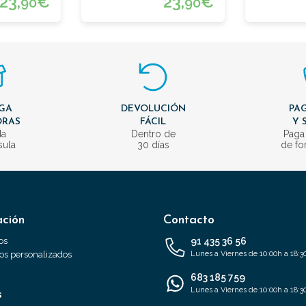
23,
€
23,
€
90
90
GA
DEVOLUCIÓN
PAG
ORAS
FÁCIL
Y 
da
Dentro de
Paga
sula
30 días
de fo
ación
Contacto
os
91 435 36 56
s personalizados
Lunes a Viernes de 10:00h a 18:3
683 185 759
Lunes a Viernes de 10:00h a 18:3
s