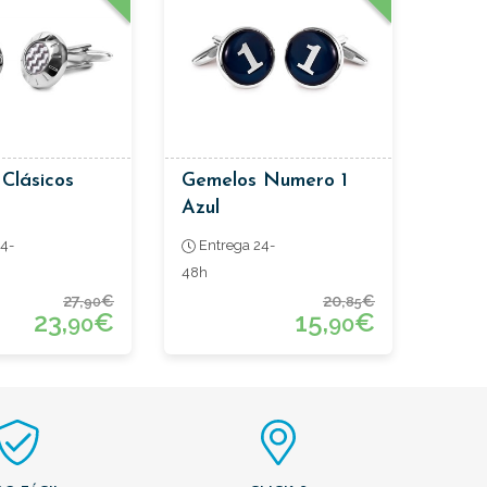
Clásicos
Gemelos Numero 1
Azul
4-
Entrega 24-
48h
27,
€
20,
€
90
85
23,
€
15,
€
90
90