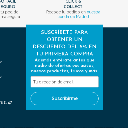
O FÁCIL
CLICK &
SEGURO
COLLECT
 tu pedido
Recoge tu pedido en
nuestra
rma segura
tienda de Madrid
SUSCRÍBETE PARA
OBTENER UN
DESCUENTO DEL 5% EN
TU PRIMERA COMPRA
Además entérate antes que
0h
nadie de ofertas exclusivas,
nuevos productos, trucos y más.
0h
Tu
dirección
de
Suscribirme
email
ruz, 47