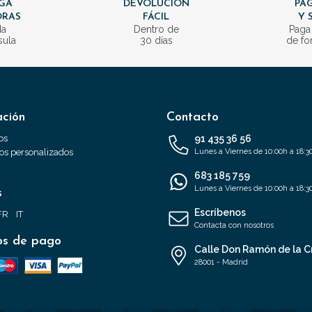
GA
DEVOLUCIÓN
PAG
ORAS
FÁCIL
Y 
da
Dentro de
Paga
sula
30 días
de fo
ación
Contacto
os
91 435 36 56
s personalizados
Lunes a Viernes de 10:00h a 18:3
683 185 759
Lunes a Viernes de 10:00h a 18:3
s
Escríbenos
FR
IT
Contacta con nosotros
s de pago
Calle Don Ramón de la C
28001 - Madrid