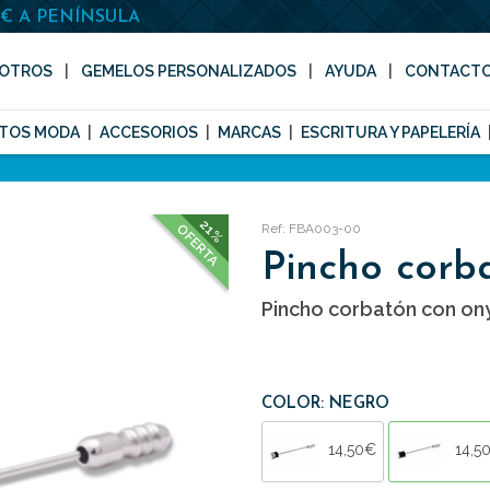
0€ A PENÍNSULA
OTROS
GEMELOS PERSONALIZADOS
AYUDA
CONTACT
TOS MODA
ACCESORIOS
MARCAS
ESCRITURA Y PAPELERÍA
21%
Ref: FBA003-00
OFERTA
Pincho corb
Pincho corbatón con ony
COLOR: NEGRO
14,50€
14,5