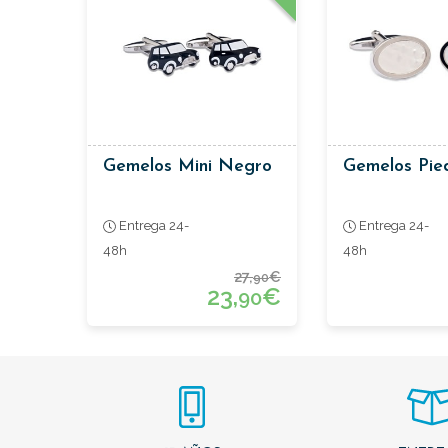
Gemelos Mini Negro
Gemelos Pie
Entrega 24-
Entrega 24-
48h
48h
27,
€
90
23,
€
90