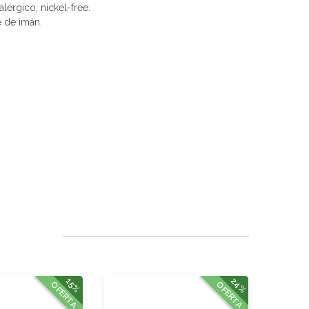
alérgico, nickel-free.
e de imán.
24%
15%
OFERTA
OFERTA