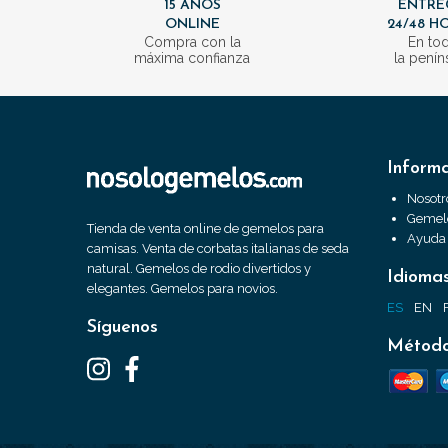
15 AÑOS
ENTRE
ONLINE
24/48 H
Compra con la
En to
máxima confianza
la penín
Inform
Nosotr
Gemelo
Tienda de venta online de gemelos para
Ayuda
camisas. Venta de corbatas italianas de seda
natural. Gemelos de rodio divertidos y
Idioma
elegantes. Gemelos para novios.
ES
EN
Síguenos
Método