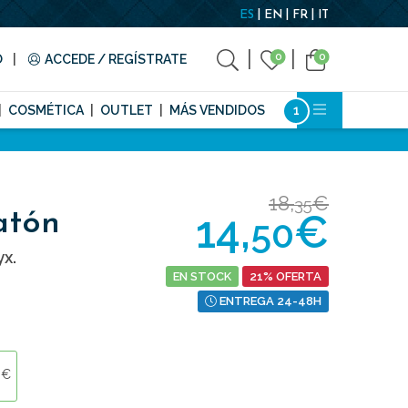
ES
EN
FR
IT
0
0
O
ACCEDE / REGÍSTRATE
COSMÉTICA
OUTLET
MÁS VENDIDOS
18,
€
35
14,
€
atón
50
x.
EN STOCK
21% OFERTA
ENTREGA 24-48H
0€