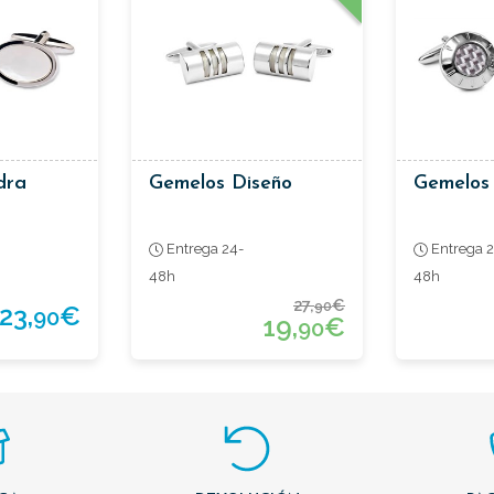
dra
Gemelos Diseño
Gemelos 
Entrega 24-
Entrega 2
48h
48h
27,
€
90
23,
€
90
19,
€
90