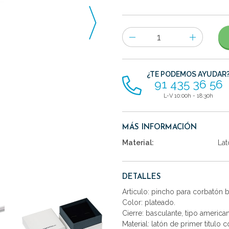
Número
de
artículos
¿TE PODEMOS AYUDAR
91 435 36 56
L-V 10:00h - 18:30h
MÁS INFORMACIÓN
Material:
Lat
DETALLES
Articulo: pincho para corbatón 
Color: plateado.
Cierre: basculante, tipo america
Material: latón de primer titulo 