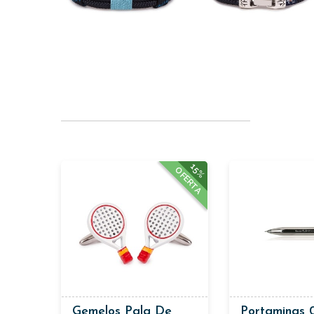
15%
OFERTA
Gemelos Pala De
Portaminas 