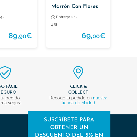
Marrón Con Flores
Azules
4-
Entrega 24-
48h
89,
€
69,
€
90
00
O FÁCIL
CLICK &
SEGURO
COLLECT
 tu pedido
Recoge tu pedido en
nuestra
rma segura
tienda de Madrid
SUSCRÍBETE PARA
OBTENER UN
DESCUENTO DEL 5% EN