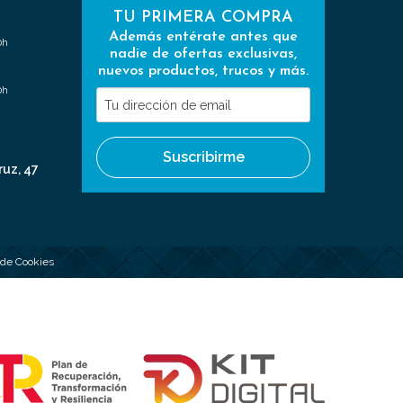
TU PRIMERA COMPRA
Además entérate antes que
0h
nadie de ofertas exclusivas,
nuevos productos, trucos y más.
0h
Tu
dirección
de
Suscribirme
email
ruz, 47
a de Cookies