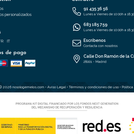
os
91 435 36 56
s personalizados
Lunes a Viernes de 10:00h a 18:3
683 185 759
Lunes a Viernes de 10:00h a 18:3
s
Escríbenos
FR
IT
Contacta con nosotros
s de pago
Calle Don Ramón de la C
28001 - Madrid
 © 2026 nosologemelos.com •
Aviso Legal
•
Términos y condiciones de uso
•
Polític