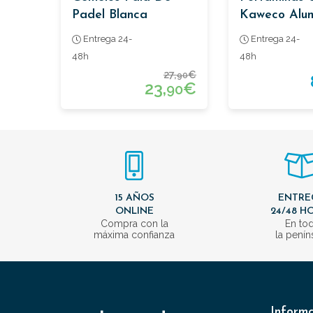
Padel Blanca
Kaweco Alum
Cepillado
Entrega 24-
Entrega 24-
48h
48h
27,
€
90
23,
€
90
15 AÑOS
ENTRE
ONLINE
24/48 H
Compra con la
En to
máxima confianza
la penín
Inform