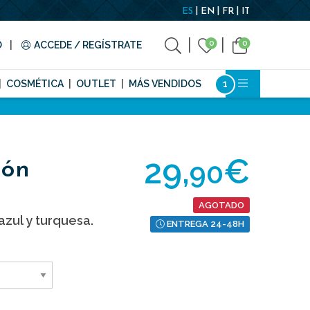
ES
EN
FR
IT
0
0
O
ACCEDE / REGÍSTRATE
COSMÉTICA
OUTLET
MÁS VENDIDOS
29,
€
90
dón
AGOTADO
azul y turquesa.
ENTREGA 24-48H