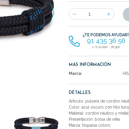
Número
de
artículos
¿TE PODEMOS AYUDAR
91 435 36 56
L-V 10:00h - 18:30h
MÁS INFORMACIÓN
Marca:
HI
DETALLES
Articulo: pulsera de cordón náut
Color: azul oscuro con hilo turq
Material: cordón náutico y metal
Presentación: bolsa de rafia.
Marca: hispania colors.