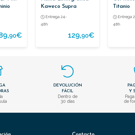
inio
Kaweco Supra
Titanio
Entrega 24-
Entrega 2
48h
48h
89,
€
129,
€
90
90
GA
DEVOLUCIÓN
PAG
ORAS
FÁCIL
Y 
da
Dentro de
Paga
sula
30 días
de fo
ación
Contacto