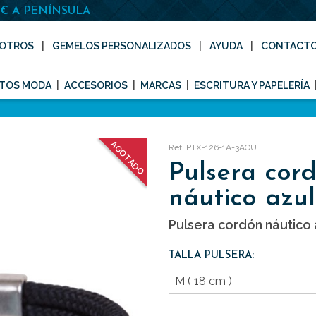
0€ A PENÍNSULA
OTROS
GEMELOS PERSONALIZADOS
AYUDA
CONTACT
TOS MODA
ACCESORIOS
MARCAS
ESCRITURA Y PAPELERÍA
AGOTADO
Ref: PTX-126-1A-3AOU
Pulsera cor
náutico azul
Pulsera cordón náutico 
TALLA PULSERA: