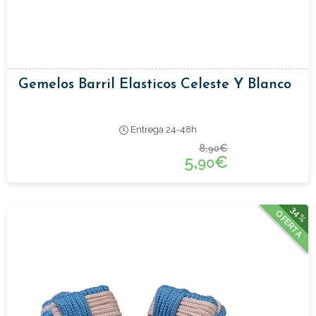
Gemelos Barril Elasticos Celeste Y Blanco
Entrega 24-48h
8,
€
90
5,
€
90
34%
OFERTA