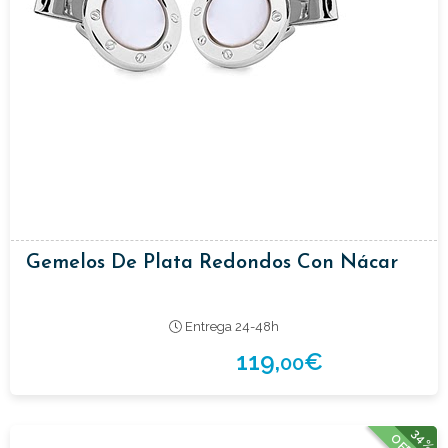
Gemelos De Plata Redondos Con Nácar
Entrega 24-48h
119,
€
00
34%