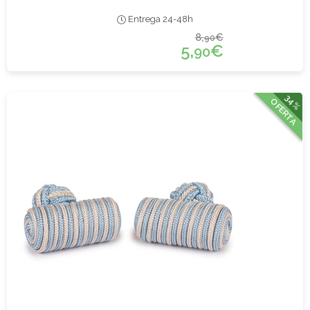
Entrega 24-48h
8,
€
90
5,
€
90
34%
OFERTA