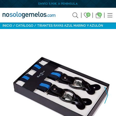
ENVÍO 5,90€ A PENÍNSULA
0
0
INICIO
CATÁLOGO
TIRANTES RAYAS AZUL MARINO Y AZULÓN