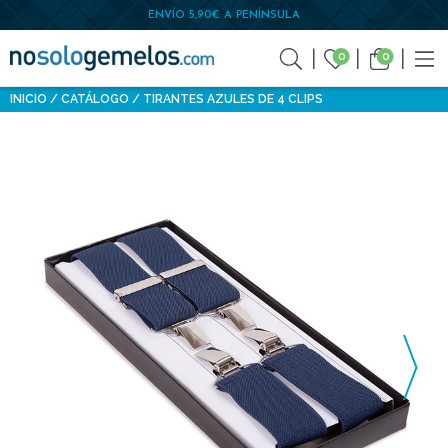
ENVÍO 5,90€ A PENÍNSULA
0
0
INICIO
CATÁLOGO
TIRANTES AZULES DE 4 CLIPS