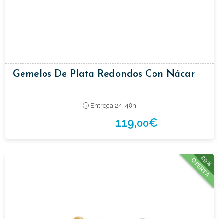
Gemelos De Plata Redondos Con Nácar
Entrega 24-48h
119,
€
00
29%
OFERTA