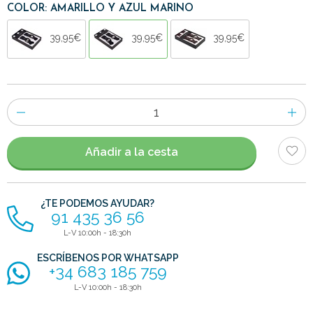
COLOR: AMARILLO Y AZUL MARINO
39,95€
39,95€
39,95€
Número
de
artículos
Añadir a la cesta
¿TE PODEMOS AYUDAR?
91 435 36 56
L-V 10:00h - 18:30h
ESCRÍBENOS POR WHATSAPP
+34 683 185 759
L-V 10:00h - 18:30h