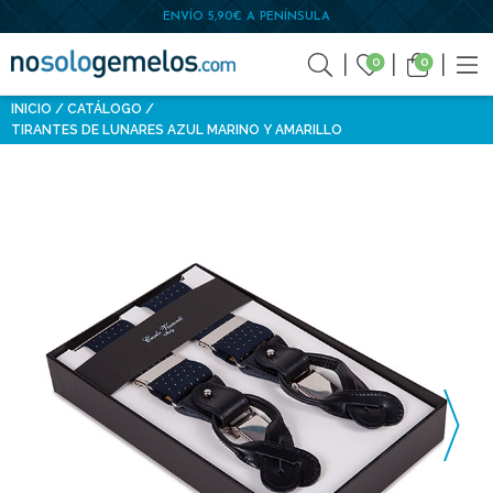
ENVÍO 5,90€ A PENÍNSULA
0
0
INICIO
CATÁLOGO
TIRANTES DE LUNARES AZUL MARINO Y AMARILLO