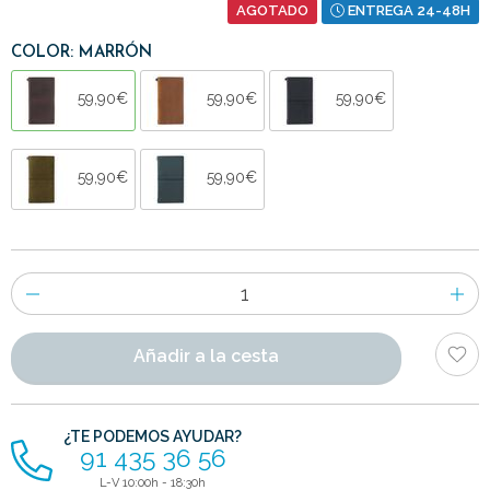
AGOTADO
ENTREGA 24-48H
COLOR: MARRÓN
59,90€
59,90€
59,90€
59,90€
59,90€
Número
de
artículos
Añadir a la cesta
¿TE PODEMOS AYUDAR?
91 435 36 56
L-V 10:00h - 18:30h