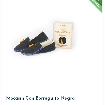
20%
OFERTA
Mocasín Con Borreguito Negra