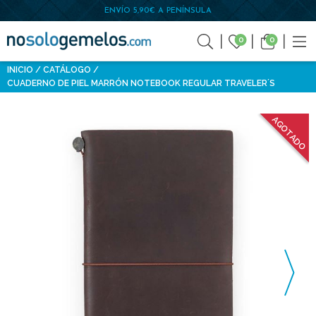
ENVÍO 5,90€ A PENÍNSULA
0
0
INICIO
CATÁLOGO
CUADERNO DE PIEL MARRÓN NOTEBOOK REGULAR TRAVELER´S
AGOTADO