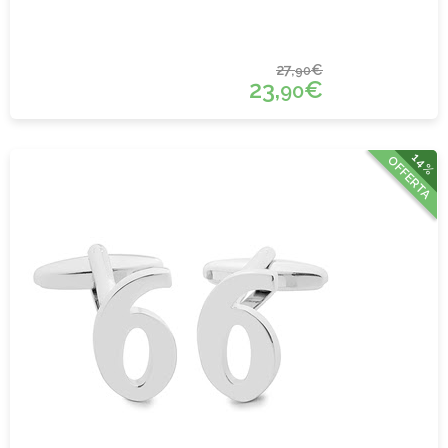
27,
€
90
23,
€
90
14%
OFFERTA