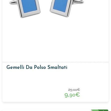
Gemelli Da Polso Smaltati
25,
€
00
9,
€
90