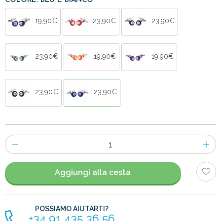
COLORE: BLU E BIANCO
19,90€
23,90€
23,90€
23,90€
19,90€
19,90€
23,90€
23,90€
Numero
di
articoli
Aggiungi alla cesta
POSSIAMO AIUTARTI?
+34 91 435 36 56