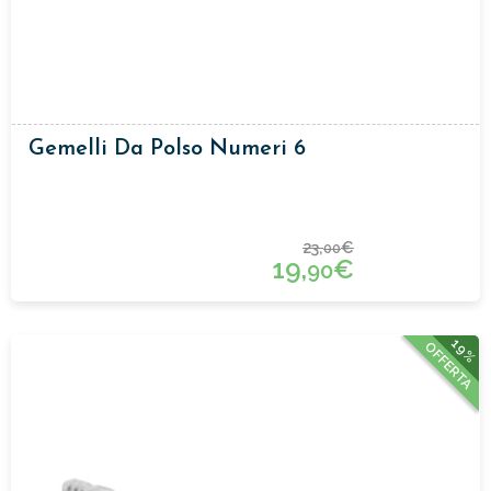
Gemelli Da Polso Numeri 6
23,
€
00
19,
€
90
19%
OFFERTA