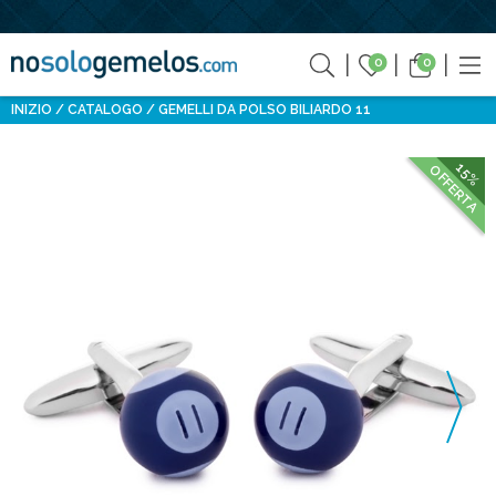
0
0
INIZIO
CATALOGO
GEMELLI DA POLSO BILIARDO 11
15%
OFFERTA