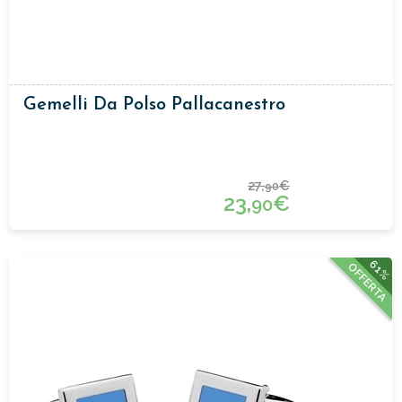
Gemelli Da Polso Pallacanestro
27,
€
90
23,
€
90
61%
OFFERTA