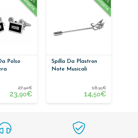
OFFERTA
OFFERTA
Da Polso
Spilla Da Plastron
era
Note Musicali
27,
€
18,
€
90
35
23,
€
14,
€
90
50