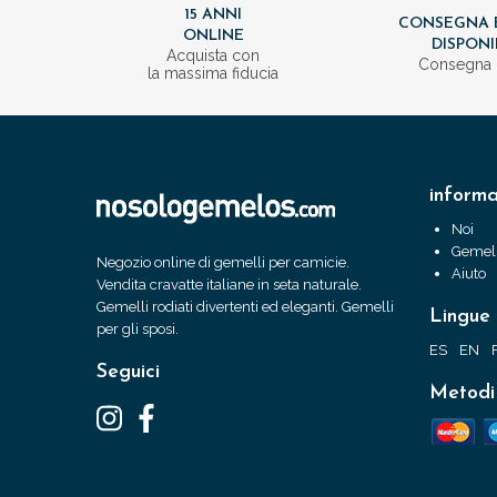
15 ANNI
CONSEGNA 
ONLINE
DISPONI
Acquista con
Consegna 
la massima fiducia
informa
Noi
Gemell
Negozio online di gemelli per camicie.
Aiuto
Vendita cravatte italiane in seta naturale.
Gemelli rodiati divertenti ed eleganti. Gemelli
Lingue
per gli sposi.
ES
EN
Seguici
Metodi