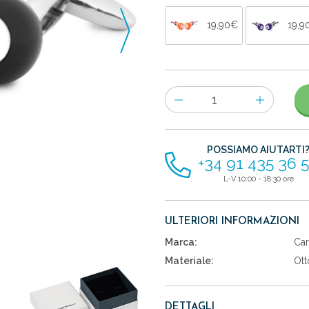
19,90€
19,9
Numero
di
articoli
POSSIAMO AIUTARTI
+34 91 435 36 
L-V 10:00 - 18:30 ore
ULTERIORI INFORMAZIONI
Marca:
Car
Materiale:
Ott
DETTAGLI