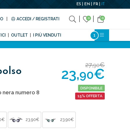
ES
EN
FR
IT
0
0
TO
ACCEDI / REGISTRATI
ICI
OUTLET
I PIÙ VENDUTI
27,
€
90
23,
€
polso
90
DISPONIBILE
do nera numero 8
15% OFFERTA
90€
23,90€
23,90€