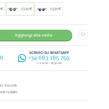
0€
23,90€
23,90€
Aggiungi alla cesta
?
SCRIVICI SU WHATSAPP
56
+34 683 185 759
L-V 10:00 - 18:30 ore
lo Visconti
one rodiato