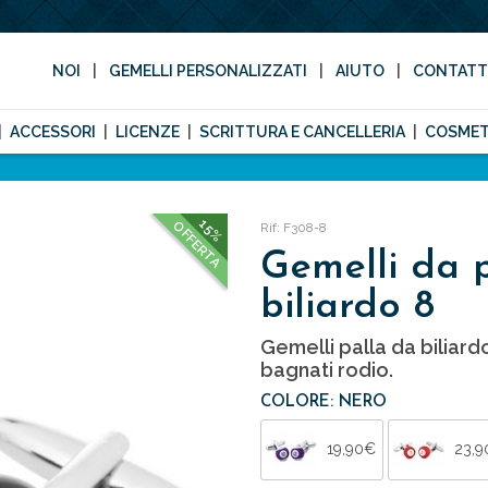
NOI
GEMELLI PERSONALIZZATI
AIUTO
CONTAT
ACCESSORI
LICENZE
SCRITTURA E CANCELLERIA
COSMET
15%
OFFERTA
Rif: F308-8
Gemelli da 
biliardo 8
Gemelli palla da biliar
bagnati rodio.
COLORE: NERO
19,90€
23,