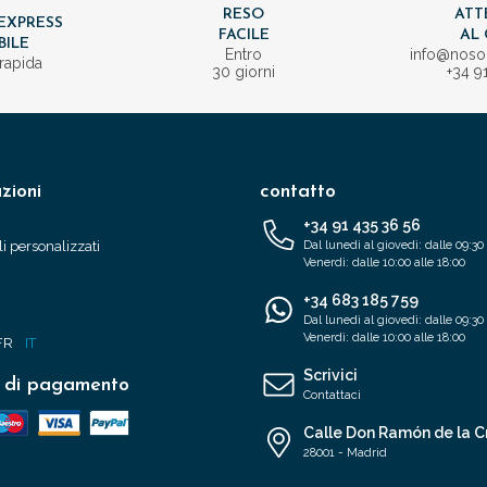
RESO
ATT
EXPRESS
FACILE
AL 
BILE
Entro
info@nos
rapida
30 giorni
+34 9
zioni
contatto
+34 91 435 36 56
i personalizzati
Dal lunedì al giovedì: dalle 09:30 
Venerdì: dalle 10:00 alle 18:00
+34 683 185 759
Dal lunedì al giovedì: dalle 09:30 
Venerdì: dalle 10:00 alle 18:00
FR
IT
Scrivici
 di pagamento
Contattaci
Calle Don Ramón de la C
28001 - Madrid