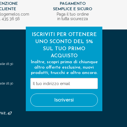
ENZIONE
PAGAMENTO
CLIENTE
SEMPLICE E SICURO
ologemelos.com
Paga il tuo ordine
1 435 36 56
in tutta sicurezza
ISCRIVITI PER OTTENERE
UNO SCONTO DEL 5%
SUL TUO PRIMO
ACQUISTO
Inoltre, scopri prima di chiunque
alle 18:30
altro offerte esclusive, nuovi
prodotti, trucchi e altro ancora.
Il
alle 18:30
tuo
indirizzo
Iscriversi
email
ruz, 47