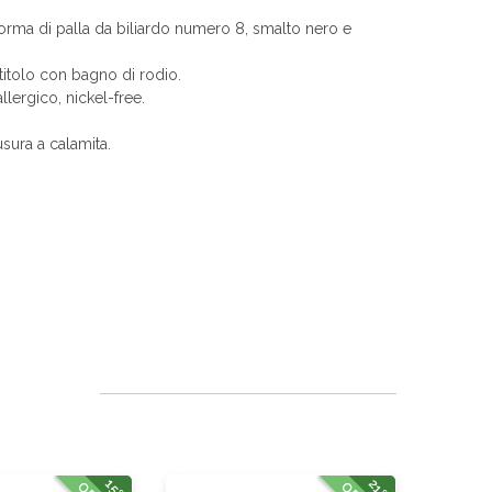
orma di palla da biliardo numero 8, smalto nero e
itolo con bagno di rodio.
allergico, nickel-free.
sura a calamita.
15%
21%