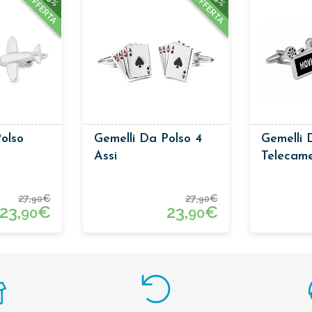
OFFERTA
OFFERTA
olso
Gemelli Da Polso 4
Gemelli 
Assi
Telecam
27,
€
27,
€
90
90
23,
€
23,
€
90
90