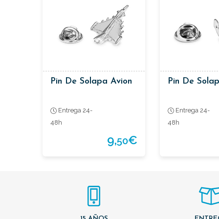
Pin De Solapa Avion
Pin De Sola
Entrega 24-
Entrega 24-
48h
48h
9,
€
50
15 AÑOS
ENTRE