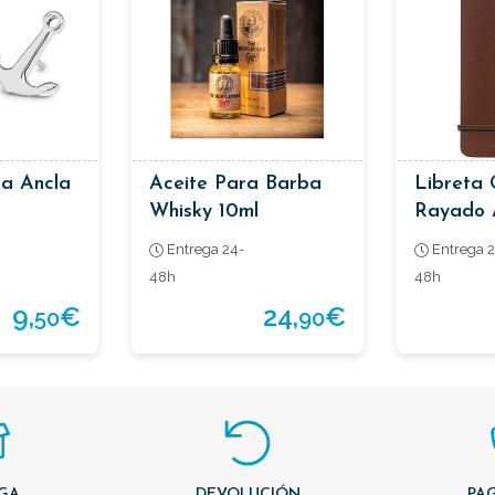
pa Ancla
Aceite Para Barba
Libreta 
Whisky 10ml
Rayado A
Marrón
Entrega 24-
Entrega 2
48h
48h
9,
€
24,
€
50
90
GA
DEVOLUCIÓN
PAG