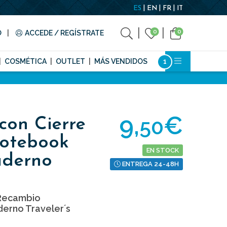
ES
EN
FR
IT
0
0
O
ACCEDE / REGÍSTRATE
COSMÉTICA
OUTLET
MÁS VENDIDOS
9,
€
50
 con Cierre
otebook
EN STOCK
aderno
ENTREGA 24-48H
 Recambio
erno Traveler´s