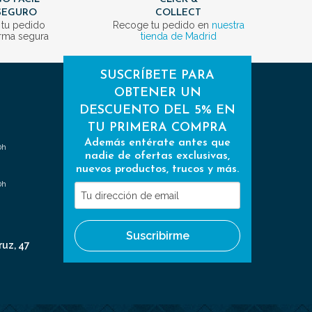
SEGURO
COLLECT
 tu pedido
Recoge tu pedido en
nuestra
rma segura
tienda de Madrid
SUSCRÍBETE PARA
OBTENER UN
DESCUENTO DEL 5% EN
TU PRIMERA COMPRA
Además entérate antes que
0h
nadie de ofertas exclusivas,
nuevos productos, trucos y más.
0h
Tu
dirección
de
Suscribirme
email
ruz, 47