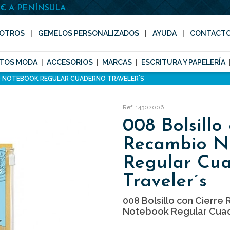
0€ A PENÍNSULA
OTROS
GEMELOS PERSONALIZADOS
AYUDA
CONTACT
TOS MODA
ACCESORIOS
MARCAS
ESCRITURA Y PAPELERÍA
IO NOTEBOOK REGULAR CUADERNO TRAVELER´S
Ref: 14302006
008 Bolsillo
Recambio N
Regular Cu
Traveler´s
008 Bolsillo con Cierre
Notebook Regular Cuad