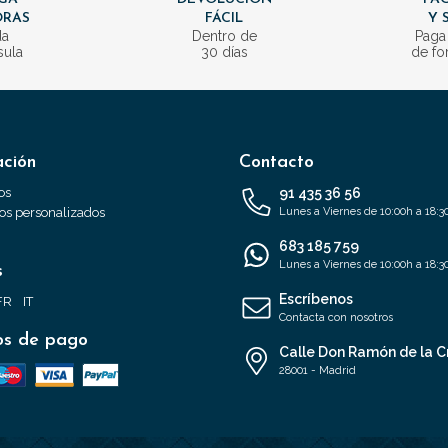
ORAS
FÁCIL
Y 
da
Dentro de
Paga
sula
30 días
de fo
ación
Contacto
os
91 435 36 56
s personalizados
Lunes a Viernes de 10:00h a 18:3
683 185 759
Lunes a Viernes de 10:00h a 18:3
s
Escríbenos
FR
IT
Contacta con nosotros
s de pago
Calle Don Ramón de la C
28001 - Madrid