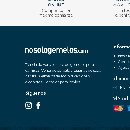
ONLINE
24/48 H
Compra con la
En to
máxima confianza
la penín
Inform
Nosotr
Gemelo
Tienda de venta online de gemelos para
Ayuda
camisas. Venta de corbatas italianas de seda
natural. Gemelos de rodio divertidos y
Idioma
elegantes. Gemelos para novios.
ES
EN
Síguenos
Método