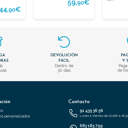
59,
€
90
44,
€
90
GA
DEVOLUCIÓN
PAG
ORAS
FÁCIL
Y 
da
Dentro de
Paga
sula
30 días
de fo
ación
Contacto
os
91 435 36 56
s personalizados
Lunes a Viernes de 10:00h a 18:3
683 185 759