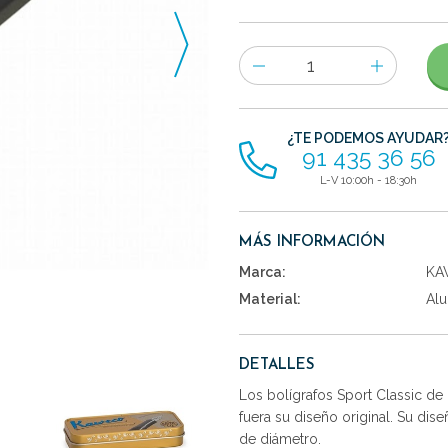
Número
de
artículos
¿TE PODEMOS AYUDAR
91 435 36 56
L-V 10:00h - 18:30h
MÁS INFORMACIÓN
Marca:
KA
Material:
Alu
DETALLES
Los bolígrafos Sport Classic d
fuera su diseño original. Su d
de diámetro.