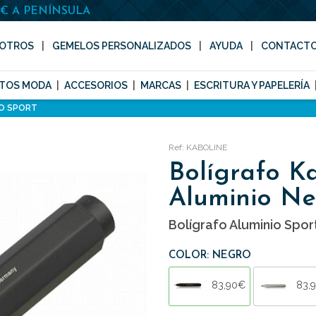
0€ A PENÍNSULA
OTROS
GEMELOS PERSONALIZADOS
AYUDA
CONTACT
TOS MODA
ACCESORIOS
MARCAS
ESCRITURA Y PAPELERÍA
O SPORT
Ref: KABOLINE
Bolígrafo K
Aluminio Ne
Bolígrafo Aluminio Spor
COLOR: NEGRO
83,90€
83,