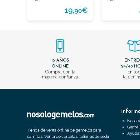
19,
€
90
15 AÑOS
ENTRE
ONLINE
24/48 H
Compra con la
En to
máxima confianza
la penín
Inform
Nosotr
Gemelo
Tienda de venta online de gemelos para
Ayuda
camisas. Venta de corbatas italianas de seda