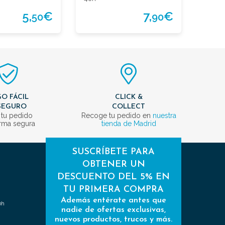
5,
€
7,
€
50
90
O FÁCIL
CLICK &
SEGURO
COLLECT
 tu pedido
Recoge tu pedido en
nuestra
rma segura
tienda de Madrid
SUSCRÍBETE PARA
OBTENER UN
DESCUENTO DEL 5% EN
TU PRIMERA COMPRA
Además entérate antes que
0h
nadie de ofertas exclusivas,
nuevos productos, trucos y más.