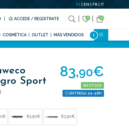
ES
EN
FR
IT
0
0
O
ACCEDE / REGÍSTRATE
COSMÉTICA
OUTLET
MÁS VENDIDOS
83,
€
90
aweco
gro Sport
EN STOCK
t
ENTREGA 24-48H
90€
83,90€
83,90€