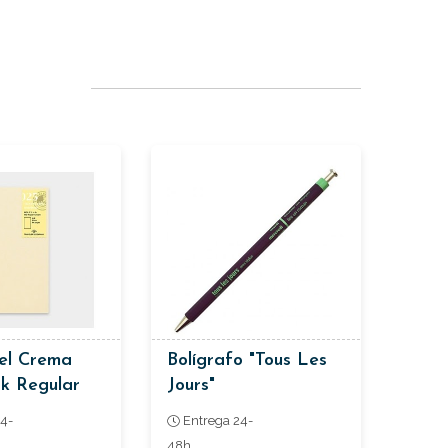
el Crema
Bolígrafo "Tous Les
k Regular
Jours"
 Traveler´s
4-
Entrega 24-
48h