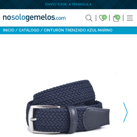
ENVÍO 5,90€ A PENÍNSULA
0
0
INICIO
CATÁLOGO
CINTURÓN TRENZADO AZUL MARINO