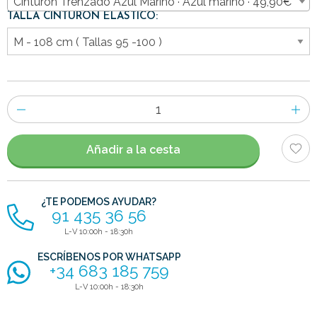
Cinturón Trenzado Azul Marino · Azul marino · 49,90€
TALLA CINTURÓN ELÁSTICO:
Número
de
artículos
Añadir a la cesta
¿TE PODEMOS AYUDAR?
91 435 36 56
L-V 10:00h - 18:30h
ESCRÍBENOS POR WHATSAPP
+34 683 185 759
L-V 10:00h - 18:30h