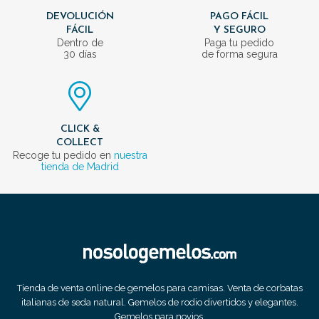
DEVOLUCIÓN
PAGO FÁCIL
FÁCIL
Y SEGURO
Dentro de
Paga tu pedido
30 días
de forma segura
CLICK &
COLLECT
Recoge tu pedido en
nuestra
tienda de Madrid
Tienda de venta online de gemelos para camisas. Venta de corbatas
italianas de seda natural. Gemelos de rodio divertidos y elegantes.
Gemelos para novios.