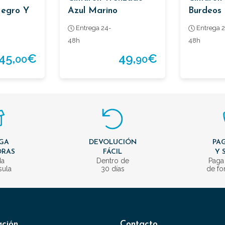
Negro Y
Azul Marino
Burdeos
illa
Entrega 24-
Entrega 2
48h
48h
45,
€
49,
€
00
90
GA
DEVOLUCIÓN
PAG
ORAS
FÁCIL
Y 
da
Dentro de
Paga
sula
30 días
de fo
ación
Contacto