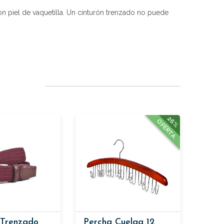
piel de vaquetilla. Un cinturón trenzado no puede
26%
OFERTA
 Trenzado
Percha Cuelga 12