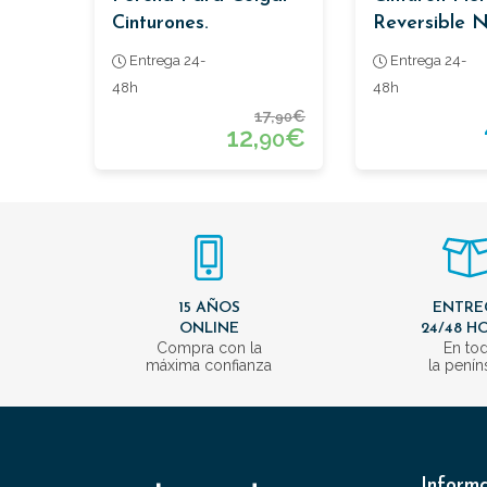
Cinturones.
Reversible 
Azul Con Heb
Entrega 24-
Entrega 24-
Negra
48h
48h
17,
€
90
12,
€
90
15 AÑOS
ENTRE
ONLINE
24/48 H
Compra con la
En to
máxima confianza
la penín
Inform