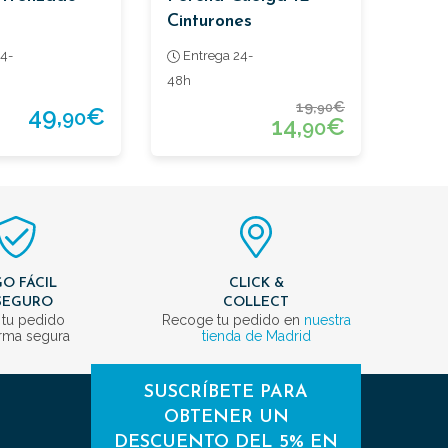
Cinturones
4-
Entrega 24-
48h
19,
€
90
49,
€
90
14,
€
90
O FÁCIL
CLICK &
SEGURO
COLLECT
 tu pedido
Recoge tu pedido en
nuestra
rma segura
tienda de Madrid
SUSCRÍBETE PARA
OBTENER UN
DESCUENTO DEL 5% EN