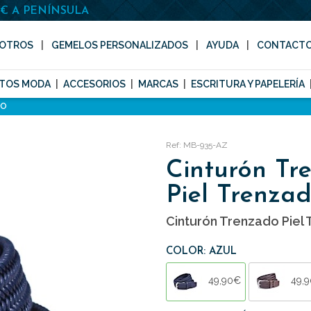
0€ A PENÍNSULA
OTROS
GEMELOS PERSONALIZADOS
AYUDA
CONTACT
TOS MODA
ACCESORIOS
MARCAS
ESCRITURA Y PAPELERÍA
DO
Ref: MB-935-AZ
Cinturón Tr
Piel Trenza
Cinturón Trenzado Piel
COLOR: AZUL
49,90€
49,