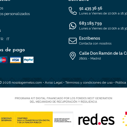
os
91 435 36 56
s personalizados
Lunes a Viernes de 10:00h a 18:3
683 185 759
Lunes a Viernes de 10:00h a 18:3
s
Escríbenos
FR
IT
Contacta con nosotros
s de pago
Calle Don Ramón de la C
28001 - Madrid
 © 2026 nosologemelos.com •
Aviso Legal
•
Términos y condiciones de uso
•
Polític