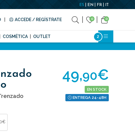
ES
EN
FR
IT
0
0
O
ACCEDE / REGÍSTRATE
COSMÉTICA
OUTLET
49,
€
90
enzado
do
EN STOCK
 Trenzado
ENTREGA 24-48H
90€