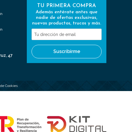
TU PRIMERA COMPRA
Además entérate antes que
0h
nadie de ofertas exclusivas,
nuevos productos, trucos y más.
0h
Tu
dirección
de
Suscribirme
email
ruz, 47
a de Cookies