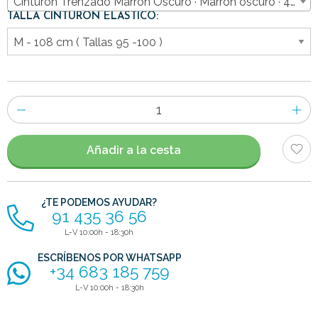
Cinturón Trenzado Marrón Oscuro · Marrón oscuro · 49,90
TALLA CINTURÓN ELÁSTICO:
Número
de
artículos
Añadir a la cesta
¿TE PODEMOS AYUDAR?
91 435 36 56
L-V 10:00h - 18:30h
ESCRÍBENOS POR WHATSAPP
+34 683 185 759
L-V 10:00h - 18:30h