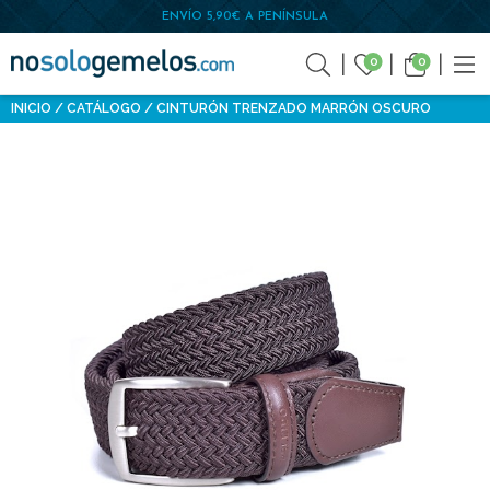
ENVÍO 5,90€ A PENÍNSULA
0
0
INICIO
CATÁLOGO
CINTURÓN TRENZADO MARRÓN OSCURO