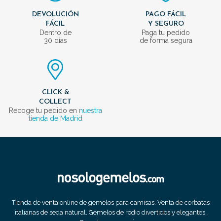
DEVOLUCIÓN
PAGO FÁCIL
FÁCIL
Y SEGURO
Dentro de
Paga tu pedido
30 días
de forma segura
CLICK &
COLLECT
Recoge tu pedido en
nuestra
tienda de Madrid
Tienda de venta online de gemelos para camisas. Venta de corbatas
italianas de seda natural. Gemelos de rodio divertidos y elegantes.