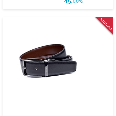
45,
€
00
AGOTADO