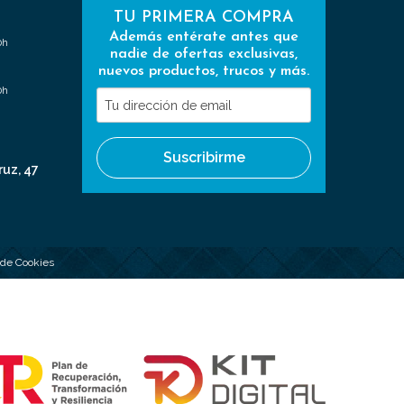
TU PRIMERA COMPRA
Además entérate antes que
0h
nadie de ofertas exclusivas,
nuevos productos, trucos y más.
0h
Tu
dirección
de
Suscribirme
email
ruz, 47
a de Cookies