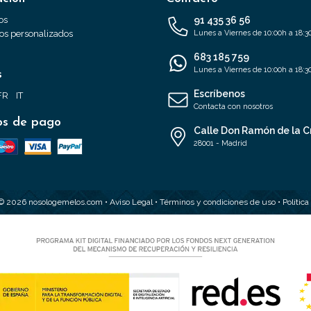
os
91 435 36 56
s personalizados
Lunes a Viernes de 10:00h a 18:3
683 185 759
Lunes a Viernes de 10:00h a 18:3
s
Escríbenos
FR
IT
Contacta con nosotros
s de pago
Calle Don Ramón de la C
28001 - Madrid
 © 2026 nosologemelos.com •
Aviso Legal
•
Términos y condiciones de uso
•
Polític