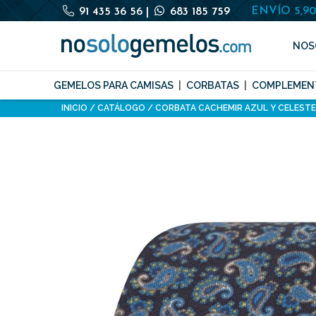
ENVÍO 5,9
91 435 36 56
|
683 185 759
NOS
GEMELOS PARA CAMISAS
CORBATAS
COMPLEMEN
INICIO
CATÁLOGO
CORBATA CACHEMIR AZUL Y CELESTE