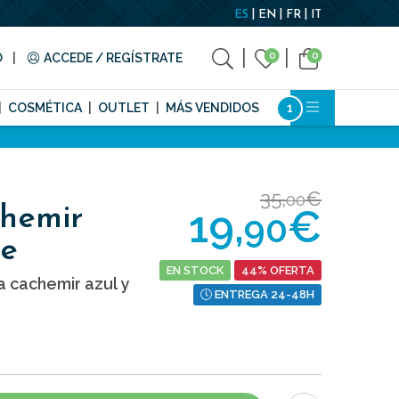
ES
EN
FR
IT
0
0
O
ACCEDE / REGÍSTRATE
COSMÉTICA
OUTLET
MÁS VENDIDOS
35,
€
00
19,
€
hemir
90
te
EN STOCK
44% OFERTA
a cachemir azul y
ENTREGA 24-48H