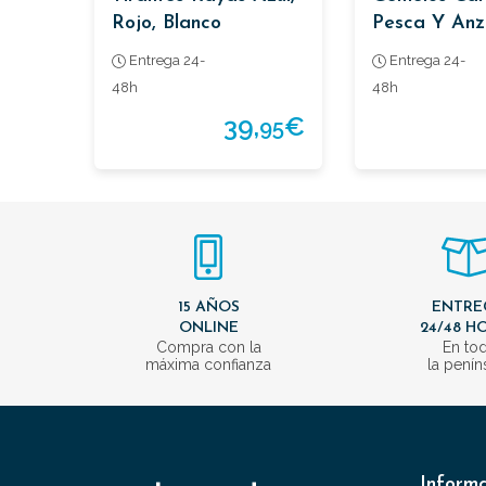
Rojo, Blanco
Pesca Y Anz
Entrega 24-
Entrega 24-
48h
48h
39,
€
95
15 AÑOS
ENTRE
ONLINE
24/48 H
Compra con la
En to
máxima confianza
la penín
Inform