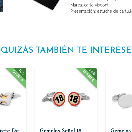
Marca: carlo visconti.
Presentación: estuche de cartulin
QUIZÁS TAMBIÉN TE INTERESE
29%
15%
OFERTA
OFERTA
rete De
Gemelos Señal 18
Gemelos