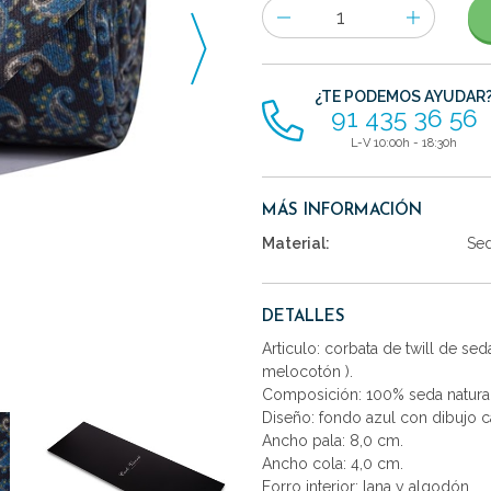
Número
de
artículos
¿TE PODEMOS AYUDAR
91 435 36 56
L-V 10:00h - 18:30h
MÁS INFORMACIÓN
Material:
Se
DETALLES
Articulo: corbata de twill de se
melocotón ).
Composición: 100% seda natural
Diseño: fondo azul con dibujo c
Ancho pala: 8,0 cm.
Ancho cola: 4,0 cm.
Forro interior: lana y algodón.