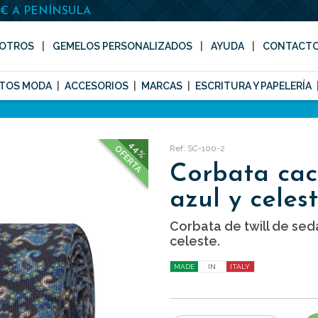
0€ A PENÍNSULA
OTROS
GEMELOS PERSONALIZADOS
AYUDA
CONTACT
TOS MODA
ACCESORIOS
MARCAS
ESCRITURA Y PAPELERÍA
44%
Ref: SC-100-2
OFERTA
Corbata cac
azul y celes
Corbata de twill de sed
celeste.
MADE
IN
ITALY