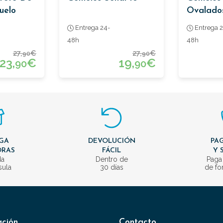
uelo
Ovalado
Entrega 24-
Entrega 2
48h
48h
27,
€
27,
€
90
90
23,
€
19,
€
90
90
GA
DEVOLUCIÓN
PAG
ORAS
FÁCIL
Y 
da
Dentro de
Paga
sula
30 días
de fo
ación
Contacto