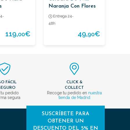
s
Naranja Con Flores
4-
Entrega 24-
48h
119,
€
49,
€
00
90
O FÁCIL
CLICK &
SEGURO
COLLECT
 tu pedido
Recoge tu pedido en
nuestra
rma segura
tienda de Madrid
SUSCRÍBETE PARA
OBTENER UN
DESCUENTO DEL 5% EN