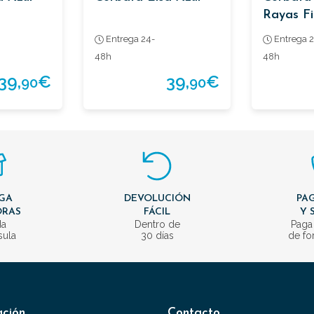
Rayas Fi
Entrega 24-
Entrega 2
48h
48h
39,
€
39,
€
90
90
GA
DEVOLUCIÓN
PAG
ORAS
FÁCIL
Y 
da
Dentro de
Paga
sula
30 días
de fo
ación
Contacto