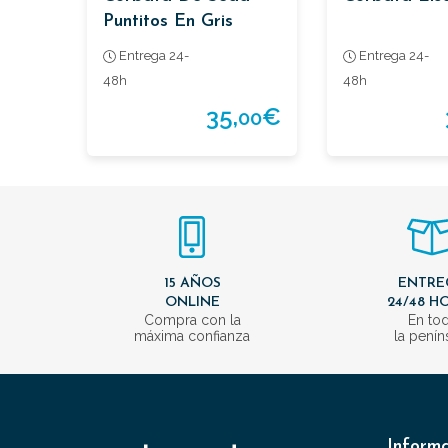
Puntitos En Gris
Entrega 24-
Entrega 24-
48h
48h
35,
€
00
15 AÑOS
ENTRE
ONLINE
24/48 H
Compra con la
En to
máxima confianza
la penín
Inform