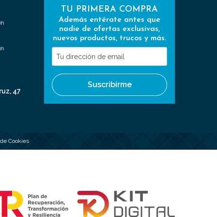
TU PRIMERA COMPRA
Además entérate antes que
0h
nadie de ofertas exclusivas,
nuevos productos, trucos y más.
0h
Tu
dirección
de
Suscribirme
email
ruz, 47
a de Cookies