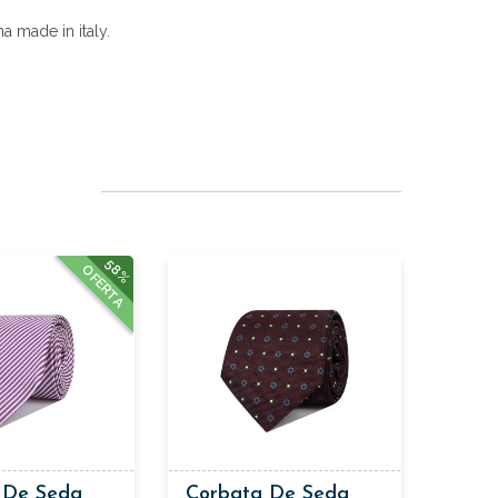
a made in italy.
58%
OFERTA
 De Seda
Corbata De Seda