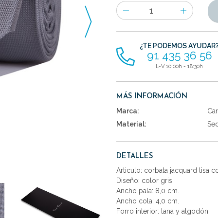
Número
de
artículos
¿TE PODEMOS AYUDAR
91 435 36 56
L-V 10:00h - 18:30h
MÁS INFORMACIÓN
Marca:
Car
Material:
Se
DETALLES
Articulo: corbata jacquard lisa 
Diseño: color gris.
Ancho pala: 8,0 cm.
Ancho cola: 4,0 cm.
Forro interior: lana y algodón.