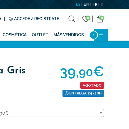
ES
EN
FR
IT
0
0
O
ACCEDE / REGÍSTRATE
COSMÉTICA
OUTLET
MÁS VENDIDOS
39,
€
90
a Gris
AGOTADO
ENTREGA 24-48H
9,90€