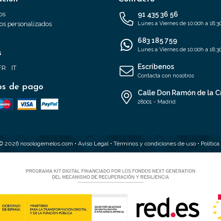
os
91 435 36 56
s personalizados
Lunes a Viernes de 10:00h a 18:3
683 185 759
Lunes a Viernes de 10:00h a 18:3
s
Escríbenos
FR
IT
Contacta con nosotros
s de pago
Calle Don Ramón de la C
28001 - Madrid
 © 2026 nosologemelos.com •
Aviso Legal
•
Términos y condiciones de uso
•
Polític