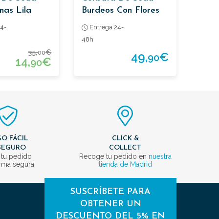
nas Lila
Burdeos Con Flores
4-
Entrega 24-
48h
35,
€
00
49,
€
90
14,
€
90
O FÁCIL
CLICK &
SEGURO
COLLECT
 tu pedido
Recoge tu pedido en
nuestra
rma segura
tienda de Madrid
SUSCRÍBETE PARA
OBTENER UN
DESCUENTO DEL 5% EN