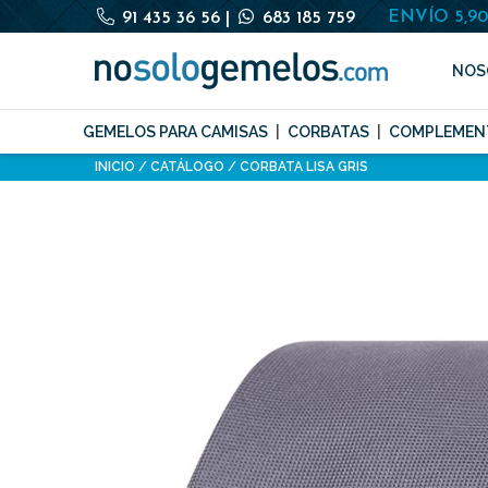
ENVÍO 5,9
91 435 36 56
|
683 185 759
NOS
GEMELOS PARA CAMISAS
CORBATAS
COMPLEMEN
INICIO
CATÁLOGO
CORBATA LISA GRIS