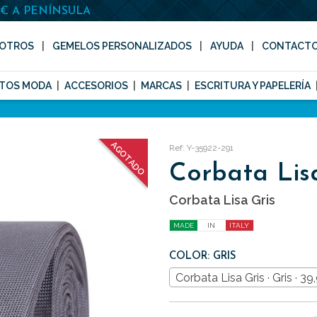
0€ A PENÍNSULA
OTROS
GEMELOS PERSONALIZADOS
AYUDA
CONTACT
TOS MODA
ACCESORIOS
MARCAS
ESCRITURA Y PAPELERÍA
AGOTADO
Ref: Y-35922-291
Corbata Lis
Corbata Lisa Gris
MADE
IN
ITALY
COLOR: GRIS
Corbata Lisa Gris · Gris · 3