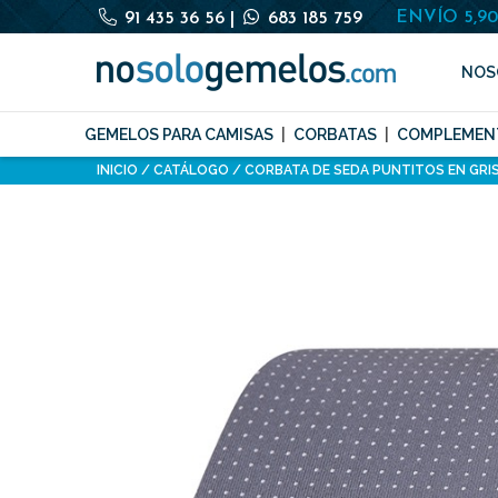
ENVÍO 5,9
91 435 36 56
|
683 185 759
NOS
GEMELOS PARA CAMISAS
CORBATAS
COMPLEMEN
INICIO
CATÁLOGO
CORBATA DE SEDA PUNTITOS EN GRI