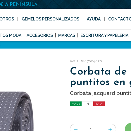
0€ A PENÍNSULA
OTROS
GEMELOS PERSONALIZADOS
AYUDA
CONTACT
TOS MODA
ACCESORIOS
MARCAS
ESCRITURA Y PAPELERÍA
S
Ref: CBP-17024-120
Corbata de
puntitos en 
Corbata jacquard puntit
MADE
IN
ITALY
Número