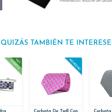
Presentación: estuche de cartulin
QUIZÁS TAMBIÉN TE INTERESE
15%
NOVEDAD
OFERTA
dra
Corbata De Twill Con
Corbata