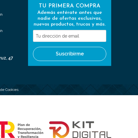
TU PRIMERA COMPRA
Además entérate antes que
0h
nadie de ofertas exclusivas,
nuevos productos, trucos y más.
0h
Tu
dirección
de
Suscribirme
email
ruz, 47
a de Cookies