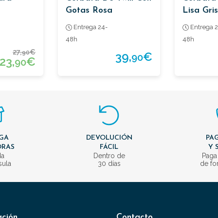
Gotas Rosa
Lisa Gri
Trama
Entrega 24-
Entrega 2
48h
48h
27,
€
90
39,
€
90
23,
€
90
GA
DEVOLUCIÓN
PAG
ORAS
FÁCIL
Y 
da
Dentro de
Paga
sula
30 días
de fo
ación
Contacto