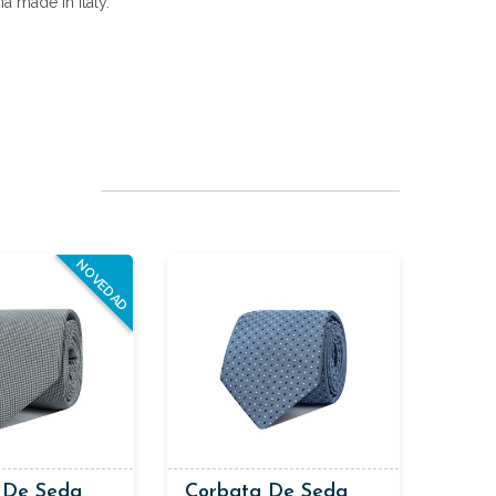
a made in italy.
NOVEDAD
 De Seda
Corbata De Seda