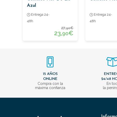
Azul
Entrega 24-
Entrega 24-
48h
48h
27,
€
90
23,
€
90
15 AÑOS
ENTRE
ONLINE
24/48 H
Compra con la
En to
máxima confianza
la penín
Inform