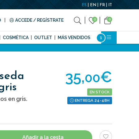
ES
EN
FR
IT
0
0
O
ACCEDE / REGÍSTRATE
COSMÉTICA
OUTLET
MÁS VENDIDOS
35,
€
00
 seda
gris
EN STOCK
os en gris.
ENTREGA 24-48H
Añadir a la cesta