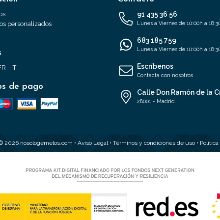
os
91 435 36 56
s personalizados
Lunes a Viernes de 10:00h a 18:3
683 185 759
Lunes a Viernes de 10:00h a 18:3
s
Escríbenos
FR
IT
Contacta con nosotros
s de pago
Calle Don Ramón de la C
28001 - Madrid
 © 2026 nosologemelos.com •
Aviso Legal
•
Términos y condiciones de uso
•
Polític