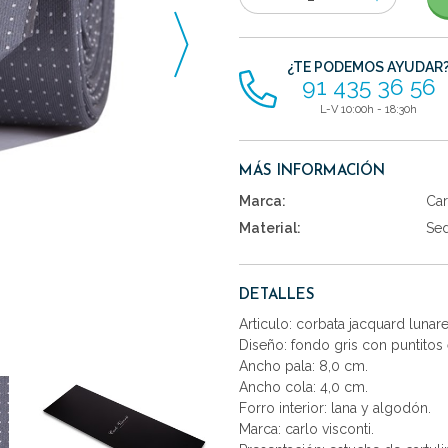
de
artículos
¿TE PODEMOS AYUDAR
91 435 36 56
L-V 10:00h - 18:30h
MÁS INFORMACIÓN
Marca:
Car
Material:
Se
DETALLES
Articulo: corbata jacquard luna
Diseño: fondo gris con puntitos
Ancho pala: 8,0 cm.
Ancho cola: 4,0 cm.
Forro interior: lana y algodón.
Marca: carlo visconti.