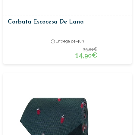
Corbata Escocesa De Lana
Entrega 24-48h
35,
€
00
14,
€
90