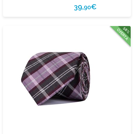
39,
€
90
58%
OFERTA