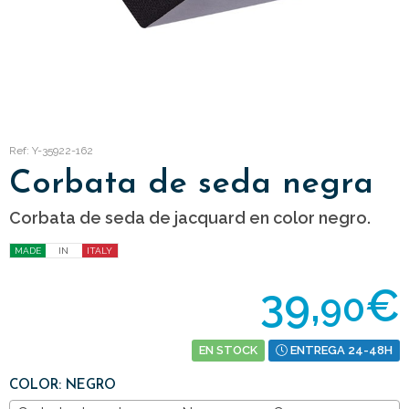
Ref: Y-35922-162
Corbata de seda negra
Corbata de seda de jacquard en color negro.
MADE
IN
ITALY
39,
€
90
EN STOCK
ENTREGA 24-48H
COLOR: NEGRO