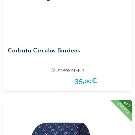
Corbata Círculos Burdeos
Entrega 24-48h
35,
€
00
44%
OFERTA