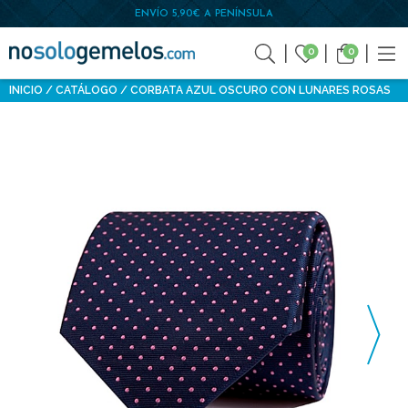
ENVÍO 5,90€ A PENÍNSULA
0
0
INICIO
CATÁLOGO
CORBATA AZUL OSCURO CON LUNARES ROSAS