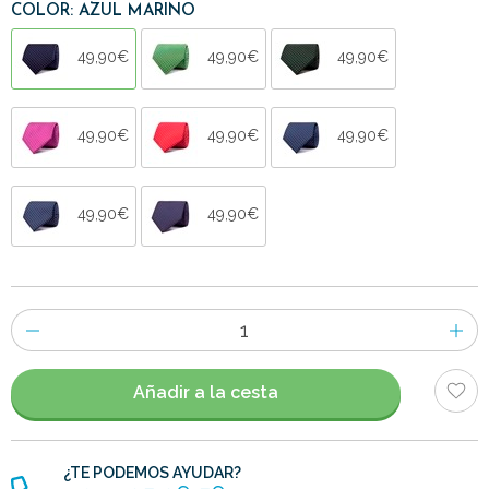
COLOR: AZUL MARINO
49,90€
49,90€
49,90€
49,90€
49,90€
49,90€
49,90€
49,90€
Número
de
artículos
Añadir a la cesta
¿TE PODEMOS AYUDAR?