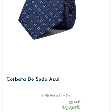
Corbata De Seda Azul
Entrega 24-48h
35,
€
00
19,
€
90