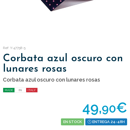
Ref: Y-47758-5
Corbata azul oscuro con
lunares rosas
Corbata azul oscuro con lunares rosas
MADE
IN
ITALY
49,
€
90
EN STOCK
ENTREGA 24-48H