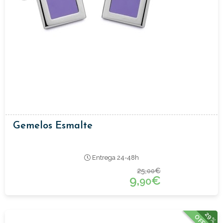
Gemelos Esmalte
Entrega 24-48h
25,
€
00
9,
€
90
29%