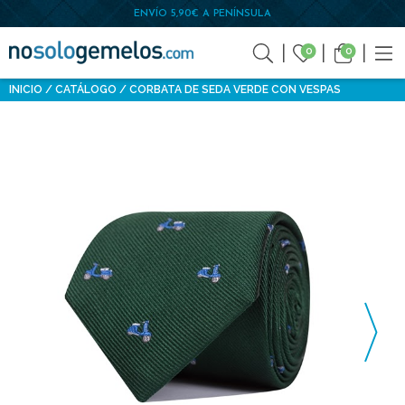
ENVÍO 5,90€ A PENÍNSULA
0
0
INICIO
CATÁLOGO
CORBATA DE SEDA VERDE CON VESPAS