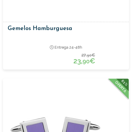
Gemelos Hamburguesa
Entrega 24-48h
27,
€
90
23,
€
90
61%
OFERTA