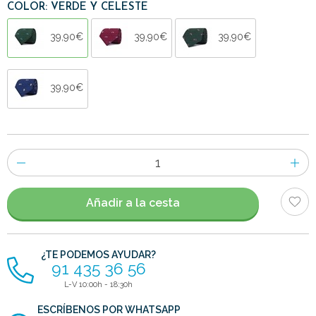
COLOR: VERDE Y CELESTE
39,90€
39,90€
39,90€
39,90€
Número
de
artículos
Añadir a la cesta
¿TE PODEMOS AYUDAR?
91 435 36 56
L-V 10:00h - 18:30h
ESCRÍBENOS POR WHATSAPP