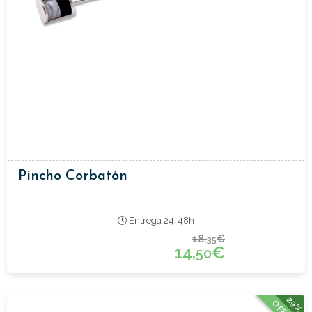
Pincho Corbatón
Entrega 24-48h
18,
€
35
14,
€
50
29%