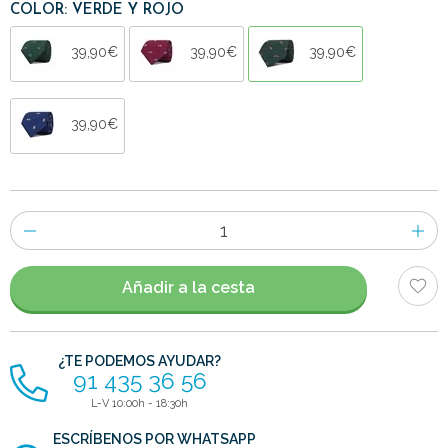
COLOR: VERDE Y ROJO
39,90€
39,90€
39,90€
39,90€
Número
de
artículos
Añadir a la cesta
¿TE PODEMOS AYUDAR?
91 435 36 56
L-V 10:00h - 18:30h
ESCRÍBENOS POR WHATSAPP