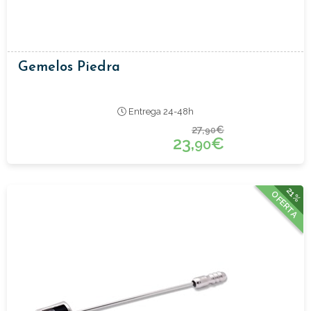
Gemelos Piedra
Entrega 24-48h
27,
€
90
23,
€
90
21%
OFERTA