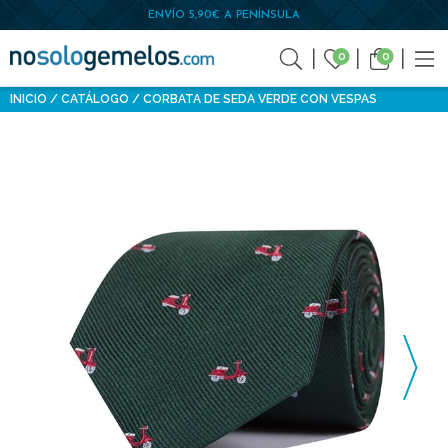
ENVÍO 5,90€ A PENÍNSULA
0
0
INICIO
CATÁLOGO
CORBATA DE SEDA VERDE CON VESPAS