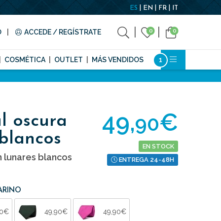
ES
EN
FR
IT
0
0
O
ACCEDE / REGÍSTRATE
COSMÉTICA
OUTLET
MÁS VENDIDOS
49,
€
90
l oscura
 blancos
EN STOCK
n lunares blancos
ENTREGA 24-48H
ARINO
90€
49,90€
49,90€