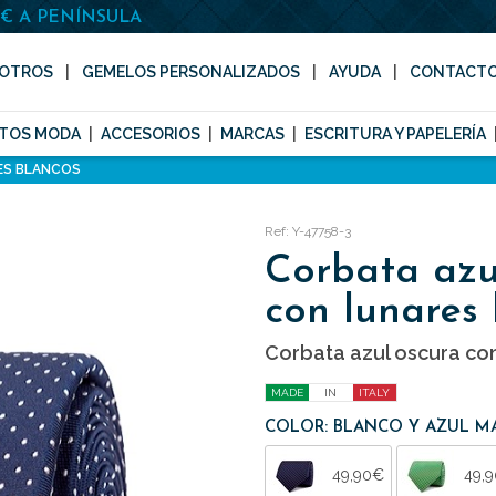
0€ A PENÍNSULA
OTROS
GEMELOS PERSONALIZADOS
AYUDA
CONTACT
TOS MODA
ACCESORIOS
MARCAS
ESCRITURA Y PAPELERÍA
ES BLANCOS
Ref: Y-47758-3
Corbata azu
con lunares
Corbata azul oscura co
MADE
IN
ITALY
COLOR: BLANCO Y AZUL M
49,90€
49,