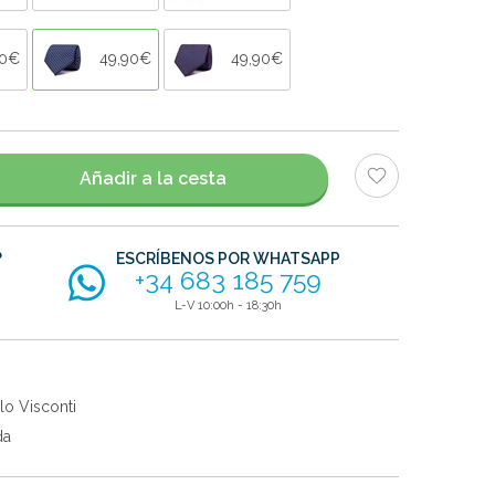
90€
49,90€
49,90€
Añadir a la cesta
?
ESCRÍBENOS POR WHATSAPP
+34 683 185 759
L-V 10:00h - 18:30h
lo Visconti
da