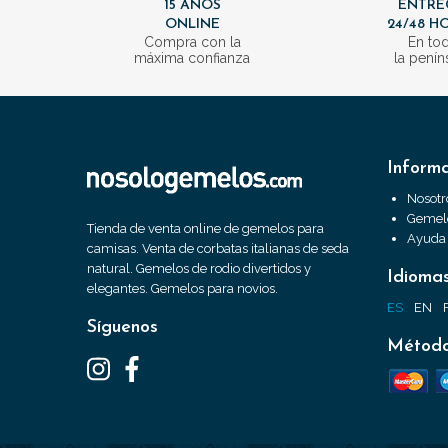
15 AÑOS
ENTRE
ONLINE
24/48 H
Compra con la
En to
máxima confianza
la penín
Inform
Nosotr
Gemelo
Tienda de venta online de gemelos para
Ayuda
camisas. Venta de corbatas italianas de seda
natural. Gemelos de rodio divertidos y
Idioma
elegantes. Gemelos para novios.
ES
EN
Síguenos
Método