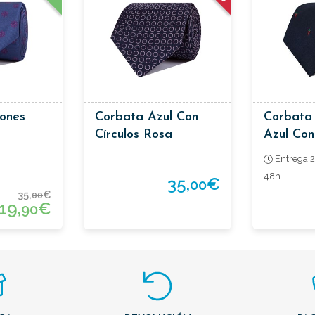
ones
Corbata Azul Con
Corbata
Círculos Rosa
Azul Con 
Entrega 2
48h
35,
€
00
35,
€
00
19,
€
90