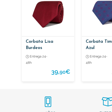
Corbata Lisa
Corbata Tim
Burdeos
Azul
Entrega 24-
Entrega 24-
48h
48h
39,
€
90