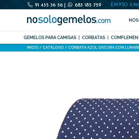
ENVÍO 5,9
91 435 36 56
|
683 185 759
NOS
GEMELOS PARA CAMISAS
CORBATAS
COMPLEMEN
INICIO
CATÁLOGO
CORBATA AZUL OSCURA CON LUNAR