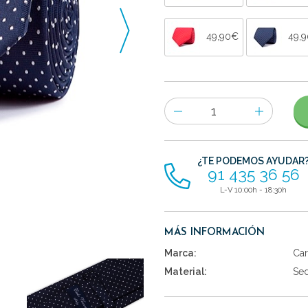
49,90€
49,
Número
de
artículos
¿TE PODEMOS AYUDAR
91 435 36 56
L-V 10:00h - 18:30h
MÁS INFORMACIÓN
Marca:
Car
Material:
Se