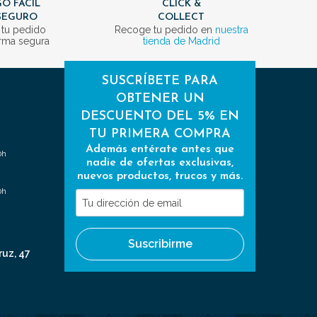
O FÁCIL
CLICK &
SEGURO
COLLECT
 tu pedido
Recoge tu pedido en
nuestra
rma segura
tienda de Madrid
SUSCRÍBETE PARA
OBTENER UN
DESCUENTO DEL 5% EN
TU PRIMERA COMPRA
Además entérate antes que
0h
nadie de ofertas exclusivas,
nuevos productos, trucos y más.
0h
Tu
dirección
de
Suscribirme
email
ruz, 47