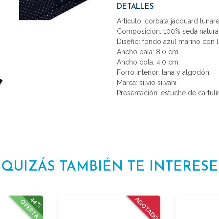
DETALLES
Articulo: corbata jacquard lunare
Composición: 100% seda natural
Diseño: fondo azul marino con l
Ancho pala: 8,0 cm.
Ancho cola: 4,0 cm.
Forro interior: lana y algodón.
Marca: silvio silvani.
Presentación: estuche de cartulin
QUIZÁS TAMBIÉN TE INTERESE
44%
AGOTADO
OFERTA