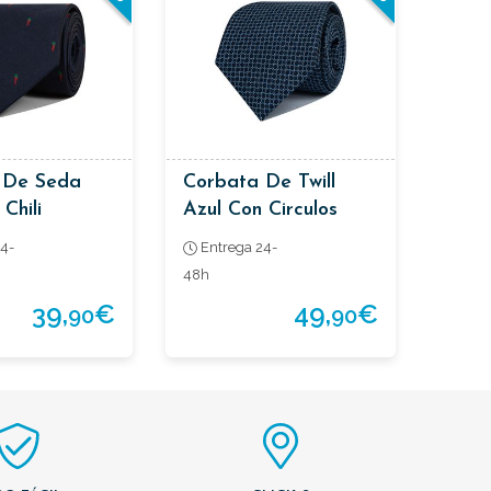
 De Seda
Corbata De Twill
Chili
Azul Con Circulos
Celestes
4-
Entrega 24-
48h
39,
€
49,
€
90
90