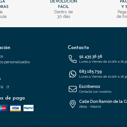
GA
DEVOLUCIÓN
PAG
ORAS
FÁCIL
Y 
da
Dentro de
Paga
sula
30 días
de fo
ación
Contacto
os
91 435 36 56
s personalizados
Lunes a Viernes de 10:00h a 18:3
683 185 759
Lunes a Viernes de 10:00h a 18:3
s
Escríbenos
FR
IT
Contacta con nosotros
s de pago
Calle Don Ramón de la C
28001 - Madrid