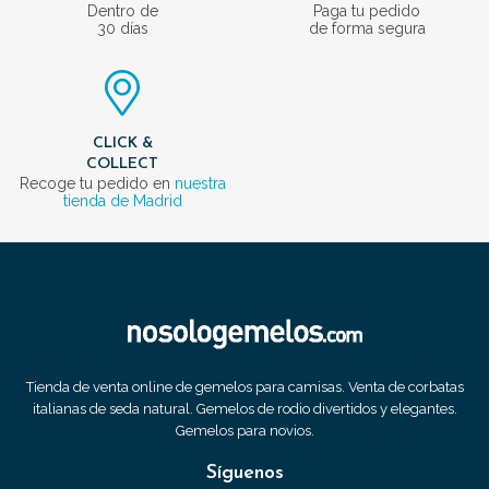
Dentro de
Paga tu pedido
30 días
de forma segura
CLICK &
COLLECT
Recoge tu pedido en
nuestra
tienda de Madrid
Tienda de venta online de gemelos para camisas. Venta de corbatas
italianas de seda natural. Gemelos de rodio divertidos y elegantes.
Gemelos para novios.
Síguenos