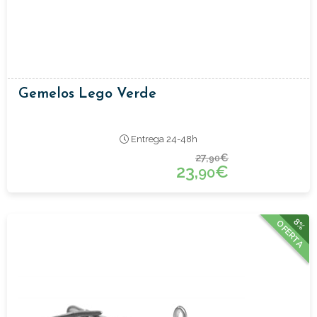
Gemelos Lego Verde
Entrega 24-48h
27,
€
90
23,
€
90
8%
OFERTA