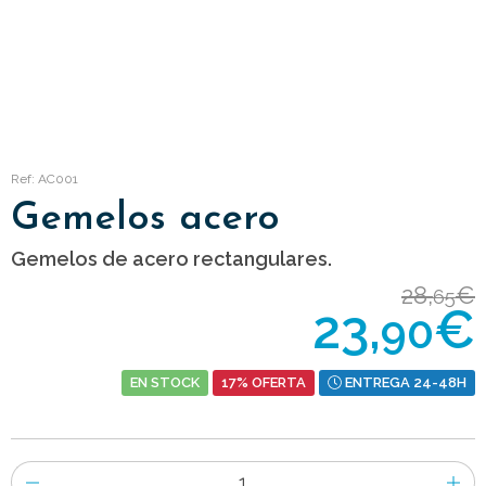
Ref: AC001
Gemelos acero
Gemelos de acero rectangulares.
28,
€
65
23,
€
90
EN STOCK
17% OFERTA
ENTREGA 24-48H
Número