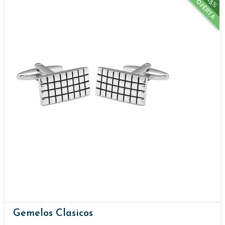
15%
OFERTA
Gemelos Clasicos