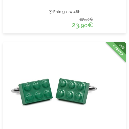
Entrega 24-48h
27,
€
90
23,
€
90
15%
OFERTA