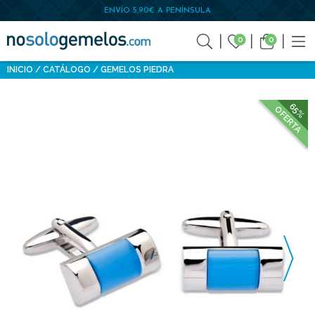
ENVÍO 5,90€ A PENÍNSULA
0
0
INICIO
CATÁLOGO
GEMELOS PIEDRA
65%
OFERTA