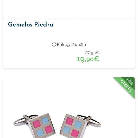
Gemelos Piedra
Entrega 24-48h
27,
€
90
19,
€
90
58%
OFERTA