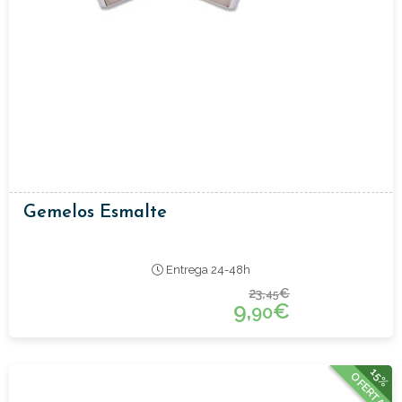
Gemelos Esmalte
Entrega 24-48h
23,
€
45
9,
€
90
15%
OFERTA