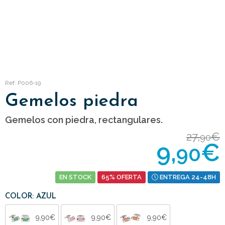
Ref: P006-19
Gemelos piedra
Gemelos con piedra, rectangulares.
27,
€
90
9,
€
90
EN STOCK
65% OFERTA
ENTREGA 24-48H
COLOR: AZUL
9,90€
9,90€
9,90€