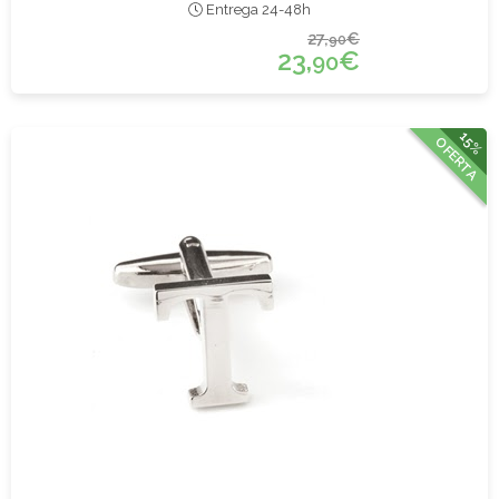
Entrega 24-48h
27,
€
90
23,
€
90
15%
OFERTA