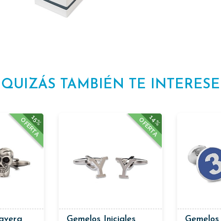
QUIZÁS TAMBIÉN TE INTERESE
14%
15%
OFERTA
OFERTA
avera
Gemelos Iniciales
Gemelos