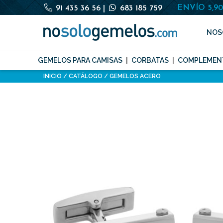
ENVÍO 5,9
91 435 36 56
|
683 185 759
NOS
GEMELOS PARA CAMISAS
CORBATAS
COMPLEMEN
INICIO
CATÁLOGO
GEMELOS ACERO