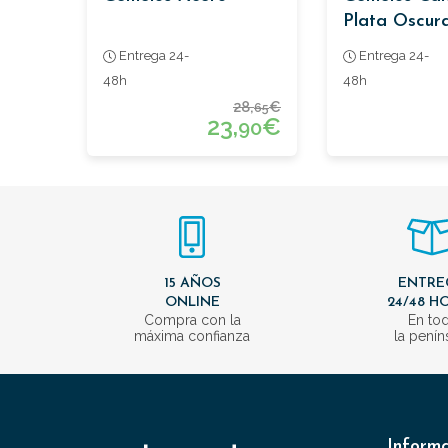
Plata Oscur
Entrega 24-
Entrega 24-
48h
48h
28,
€
65
23,
€
90
15 AÑOS
ENTRE
ONLINE
24/48 H
Compra con la
En to
máxima confianza
la penín
Inform