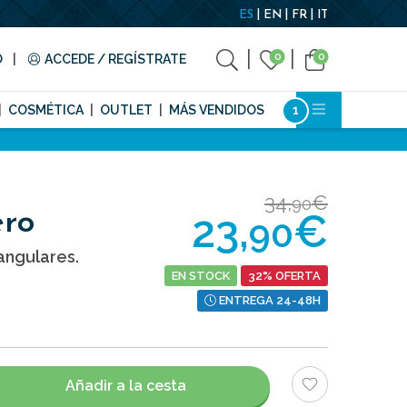
ES
EN
FR
IT
0
0
O
ACCEDE / REGÍSTRATE
COSMÉTICA
OUTLET
MÁS VENDIDOS
34,
€
90
23,
€
ero
90
angulares.
EN STOCK
32% OFERTA
ENTREGA 24-48H
Añadir a la cesta