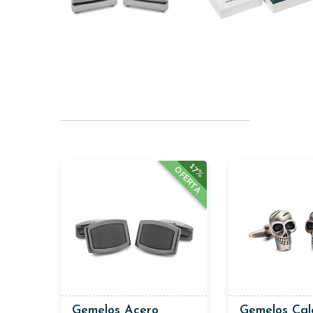
17%
OFERTA
Gemelos Acero
Gemelos Cal