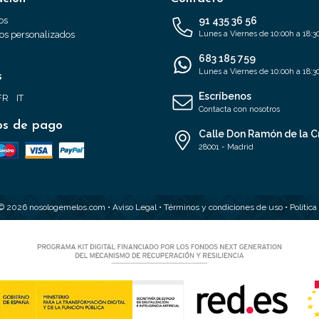
os
91 435 36 56
s personalizados
Lunes a Viernes de 10:00h a 18:3
683 185 759
Lunes a Viernes de 10:00h a 18:3
s
Escríbenos
FR
IT
Contacta con nosotros
s de pago
Calle Don Ramón de la C
28001 - Madrid
 © 2026 nosologemelos.com •
Aviso Legal
•
Términos y condiciones de uso
•
Polític