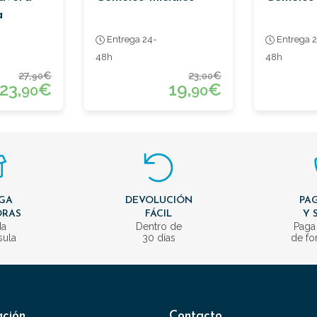
a
Entrega 24-
Entrega 2
48h
48h
27,
€
23,
€
90
00
23,
€
19,
€
90
90
GA
DEVOLUCIÓN
PAG
ORAS
FÁCIL
Y 
da
Dentro de
Paga
sula
30 días
de fo
ación
Contacto