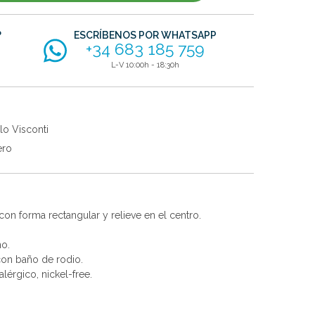
?
ESCRÍBENOS POR WHATSAPP
+34 683 185 759
L-V 10:00h - 18:30h
lo Visconti
ero
on forma rectangular y relieve en el centro.
no.
 con baño de rodio.
alérgico, nickel-free.