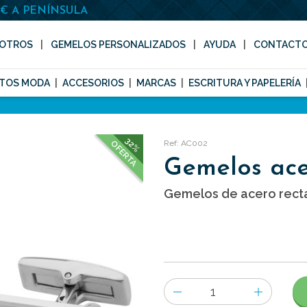
0€ A PENÍNSULA
OTROS
GEMELOS PERSONALIZADOS
AYUDA
CONTACT
TOS MODA
ACCESORIOS
MARCAS
ESCRITURA Y PAPELERÍA
32%
Ref: AC002
OFERTA
Gemelos ac
Gemelos de acero rect
Número
de