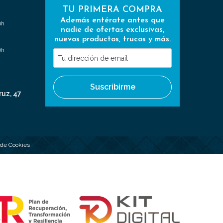
TU PRIMERA COMPRA
Además entérate antes que
0h
nadie de ofertas exclusivas,
nuevos productos, trucos y más.
0h
Tu
dirección
de
Suscribirme
email
ruz, 47
a de Cookies