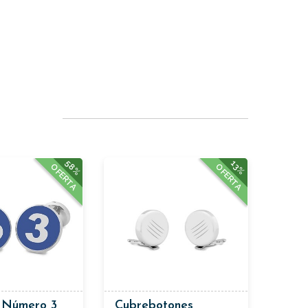
58%
13%
OFERTA
OFERTA
 Número 3
Cubrebotones