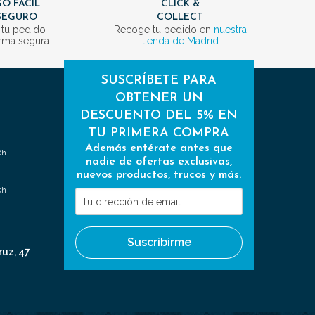
O FÁCIL
CLICK &
SEGURO
COLLECT
 tu pedido
Recoge tu pedido en
nuestra
rma segura
tienda de Madrid
SUSCRÍBETE PARA
OBTENER UN
DESCUENTO DEL 5% EN
TU PRIMERA COMPRA
Además entérate antes que
0h
nadie de ofertas exclusivas,
nuevos productos, trucos y más.
0h
Tu
dirección
de
Suscribirme
email
ruz, 47