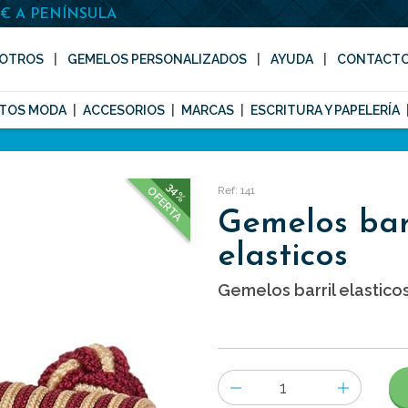
0€ A PENÍNSULA
OTROS
GEMELOS PERSONALIZADOS
AYUDA
CONTACT
TOS MODA
ACCESORIOS
MARCAS
ESCRITURA Y PAPELERÍA
34%
Ref: 141
OFERTA
Gemelos bar
elasticos
Gemelos barril elasticos
Número
de