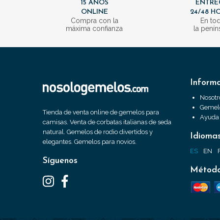
15 AÑOS
ENTRE
ONLINE
24/48 H
Compra con la
En to
máxima confianza
la penín
Inform
Nosotr
Gemelo
Tienda de venta online de gemelos para
Ayuda
camisas. Venta de corbatas italianas de seda
natural. Gemelos de rodio divertidos y
Idioma
elegantes. Gemelos para novios.
ES
EN
Síguenos
Método