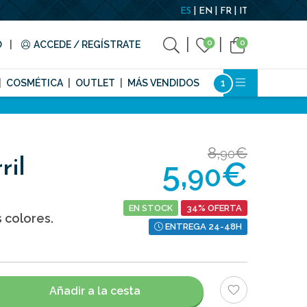
ES
EN
FR
IT
0
0
O
ACCEDE / REGÍSTRATE
COSMÉTICA
OUTLET
MÁS VENDIDOS
8,
€
90
5,
€
ril
90
EN STOCK
34% OFERTA
 colores.
ENTREGA 24-48H
Añadir a la cesta