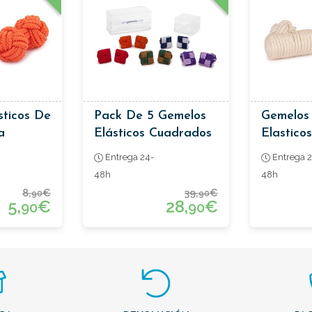
sticos De
Pack De 5 Gemelos
Gemelos 
a
Elásticos Cuadrados
Elastico
Entrega 24-
Entrega 2
48h
48h
8,
€
39,
€
90
90
5,
€
28,
€
90
90