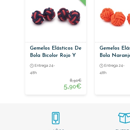
Gemelos Elásticos De
Gemelos Elá
Bola Bicolor Rojo Y
Bola Naranj
Azul
Entrega 24-
Entrega 24-
48h
48h
8,
€
90
5,
€
90