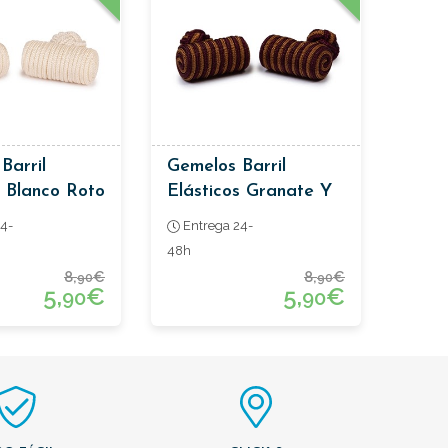
Barril
Gemelos Barril
s Blanco Roto
Elásticos Granate Y
Marrón
4-
Entrega 24-
48h
8,
€
8,
€
90
90
5,
€
5,
€
90
90