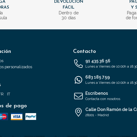
GA
DEVOLUCIÓN
PAG
ORAS
FÁCIL
Y 
da
Dentro de
Paga
sula
30 días
de fo
ación
Contacto
os
91 435 36 56
s personalizados
Lunes a Viernes de 10:00h a 18:3
683 185 759
Lunes a Viernes de 10:00h a 18:3
s
Escríbenos
FR
IT
Contacta con nosotros
s de pago
Calle Don Ramón de la C
28001 - Madrid