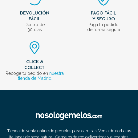
DEVOLUCIÓN
PAGO FÁCIL
FÁCIL
Y SEGURO
Dentro de
Paga tu pedido
30 días
de forma segura
CLICK &
COLLECT
Recoge tu pedido en
nuestra
tienda de Madrid
Tienda de venta online de gemelos para camisas. Venta de corbatas
italianas de seda natural. Gemelos de rodio divertidos y elegantes.