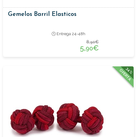
Gemelos Barril Elasticos
Entrega 24-48h
8,
€
90
5,
€
90
34%
OFERTA