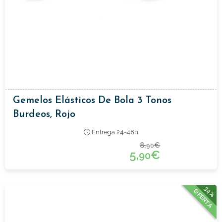
Gemelos Elásticos De Bola 3 Tonos
Burdeos, Rojo
Entrega 24-48h
8,
€
90
5,
€
90
34%
OFERTA