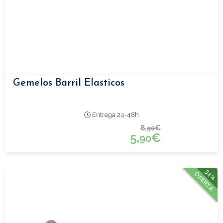
Gemelos Barril Elasticos
Entrega 24-48h
8,
€
90
5,
€
90
34%
OFERTA