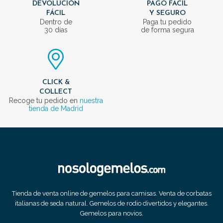
DEVOLUCIÓN
PAGO FÁCIL
FÁCIL
Y SEGURO
Dentro de
Paga tu pedido
30 días
de forma segura
CLICK &
COLLECT
Recoge tu pedido en
nuestra
tienda de Madrid
Tienda de venta online de gemelos para camisas. Venta de corbatas
italianas de seda natural. Gemelos de rodio divertidos y elegantes.
Gemelos para novios.