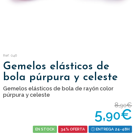
Ref: 046
Gemelos elásticos de
bola púrpura y celeste
Gemelos elásticos de bola de rayón color
púrpura y celeste
8,
€
90
5,
€
90
EN STOCK
34% OFERTA
ENTREGA 24-48H