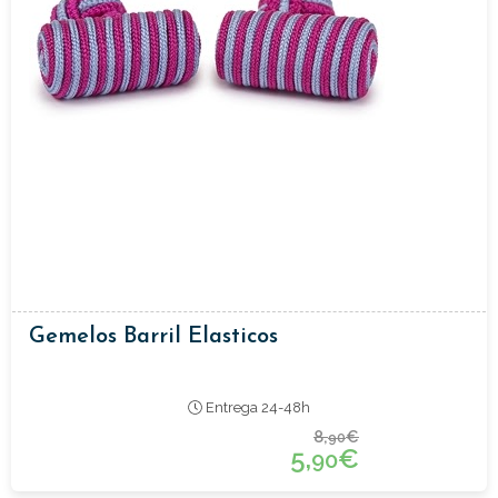
Gemelos Barril Elasticos
Entrega 24-48h
8,
€
90
5,
€
90