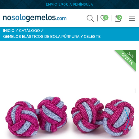
ENVÍO 5,90€ A PENÍNSULA
0
0
INICIO
CATÁLOGO
GEMELOS ELÁSTICOS DE BOLA PÚRPURA Y CELESTE
34%
OFERTA