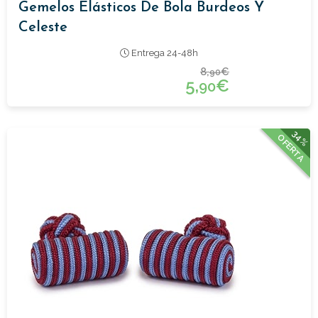
Gemelos Elásticos De Bola Burdeos Y
Celeste
Entrega 24-48h
8,
€
90
5,
€
90
34%
OFERTA