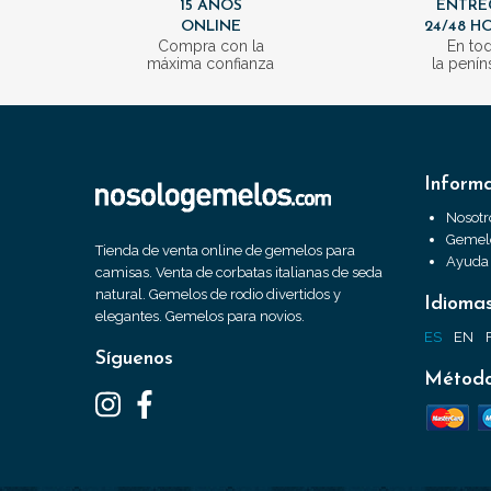
15 AÑOS
ENTRE
ONLINE
24/48 H
Compra con la
En to
máxima confianza
la penín
Inform
Nosotr
Gemelo
Tienda de venta online de gemelos para
Ayuda
camisas. Venta de corbatas italianas de seda
natural. Gemelos de rodio divertidos y
Idioma
elegantes. Gemelos para novios.
ES
EN
Síguenos
Método