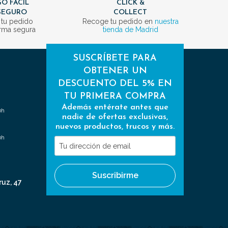
O FÁCIL
CLICK &
SEGURO
COLLECT
 tu pedido
Recoge tu pedido en
nuestra
rma segura
tienda de Madrid
SUSCRÍBETE PARA
OBTENER UN
DESCUENTO DEL 5% EN
TU PRIMERA COMPRA
Además entérate antes que
0h
nadie de ofertas exclusivas,
nuevos productos, trucos y más.
0h
Tu
dirección
de
Suscribirme
email
ruz, 47