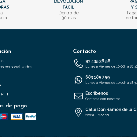
GA
DEVOLUCIÓN
PAG
ORAS
FÁCIL
Y 
da
Dentro de
Paga
sula
30 días
de fo
ación
Contacto
os
91 435 36 56
s personalizados
Lunes a Viernes de 10:00h a 18:3
683 185 759
Lunes a Viernes de 10:00h a 18:3
s
Escríbenos
FR
IT
Contacta con nosotros
s de pago
Calle Don Ramón de la C
28001 - Madrid