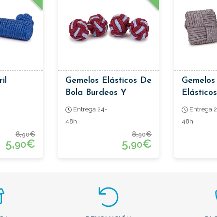
il
Gemelos Elásticos De
Gemelos
Bola Burdeos Y
Elásticos
Celeste
Entrega 24-
Entrega 2
48h
48h
8,
€
8,
€
90
90
5,
€
5,
€
90
90