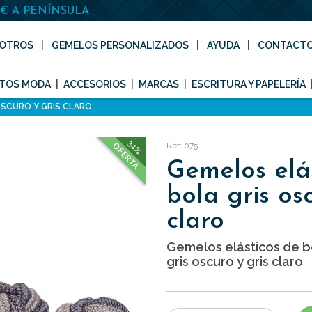
0€ A PENÍNSULA
OTROS
GEMELOS PERSONALIZADOS
AYUDA
CONTACT
TOS MODA
ACCESORIOS
MARCAS
ESCRITURA Y PAPELERÍA
OSCURO Y GRIS CLARO
34%
Ref: 075
OFERTA
Gemelos elá
bola gris os
claro
Gemelos elásticos de b
gris oscuro y gris claro