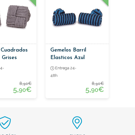
 Cuadrados
Gemelos Barril
 Grises
Elasticos Azul
4-
Entrega 24-
48h
8,
€
8,
€
90
90
5,
€
5,
€
90
90