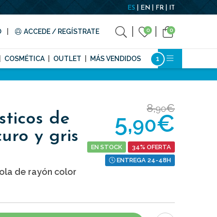
ES
EN
FR
IT
0
0
O
ACCEDE / REGÍSTRATE
COSMÉTICA
OUTLET
MÁS VENDIDOS
8,
€
90
5,
€
sticos de
90
curo y gris
EN STOCK
34% OFERTA
ENTREGA 24-48H
ola de rayón color