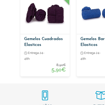
Gemelos Cuadrados
Gemelos Barr
Elasticos
Elasticos
Entrega 24-
Entrega 24-
48h
48h
8,
€
90
5,
€
90