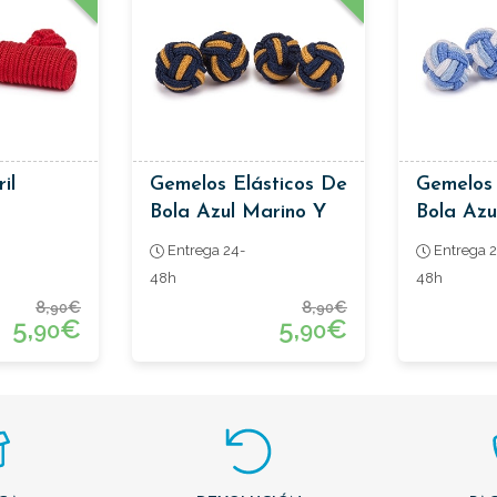
il
Gemelos Elásticos De
Gemelos 
Bola Azul Marino Y
Bola Azu
Mostaza
Blanco
Entrega 24-
Entrega 2
48h
48h
8,
€
8,
€
90
90
5,
€
5,
€
90
90