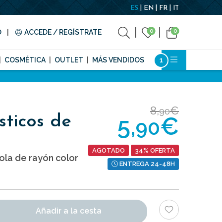
ES
EN
FR
IT
0
0
O
ACCEDE / REGÍSTRATE
COSMÉTICA
OUTLET
MÁS VENDIDOS
8,
€
90
5,
€
sticos de
90
AGOTADO
34% OFERTA
ola de rayón color
ENTREGA 24-48H
Añadir a la cesta