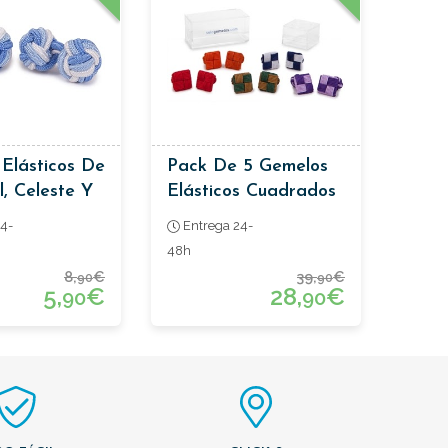
Elásticos De
Pack De 5 Gemelos
l, Celeste Y
Elásticos Cuadrados
4-
Entrega 24-
48h
8,
€
39,
€
90
90
5,
€
28,
€
90
90