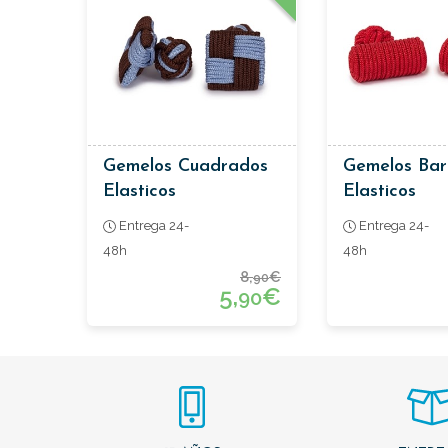
Gemelos Cuadrados
Gemelos Barr
Elasticos
Elasticos
Entrega 24-
Entrega 24-
48h
48h
8,
€
90
5,
€
90