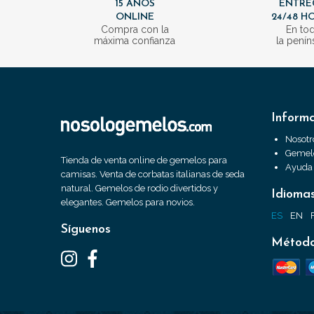
15 AÑOS
ENTRE
ONLINE
24/48 H
Compra con la
En to
máxima confianza
la penín
Inform
Nosotr
Gemelo
Tienda de venta online de gemelos para
Ayuda
camisas. Venta de corbatas italianas de seda
natural. Gemelos de rodio divertidos y
Idioma
elegantes. Gemelos para novios.
ES
EN
Síguenos
Método