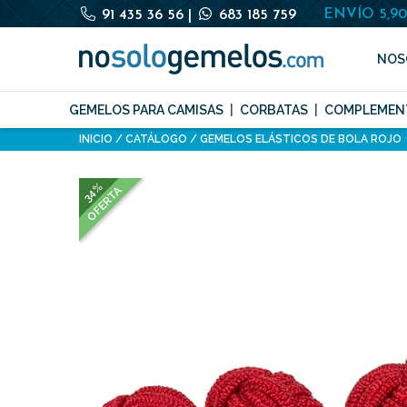
ENVÍO 5,9
91 435 36 56
|
683 185 759
NOS
GEMELOS PARA CAMISAS
CORBATAS
COMPLEMEN
INICIO
CATÁLOGO
GEMELOS ELÁSTICOS DE BOLA ROJO
34%
OFERTA