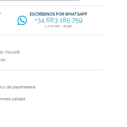
?
ESCRÍBENOS POR WHATSAPP
+34 683 185 759
L-V 10:00h - 18:30h
lo Visconti
yón
ico de pasamaneria.
imera calidad.