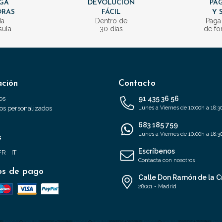
GA
DEVOLUCIÓN
PAG
ORAS
FÁCIL
Y 
da
Dentro de
Paga
sula
30 días
de fo
ación
Contacto
os
91 435 36 56
s personalizados
Lunes a Viernes de 10:00h a 18:3
683 185 759
Lunes a Viernes de 10:00h a 18:3
s
Escríbenos
FR
IT
Contacta con nosotros
s de pago
Calle Don Ramón de la C
28001 - Madrid