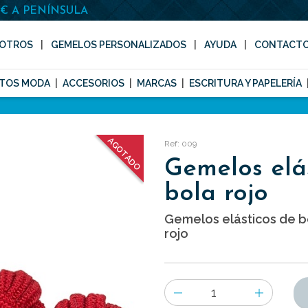
0€ A PENÍNSULA
OTROS
GEMELOS PERSONALIZADOS
AYUDA
CONTACT
TOS MODA
ACCESORIOS
MARCAS
ESCRITURA Y PAPELERÍA
AGOTADO
Ref: 009
Gemelos elá
bola rojo
Gemelos elásticos de b
rojo
Número
de