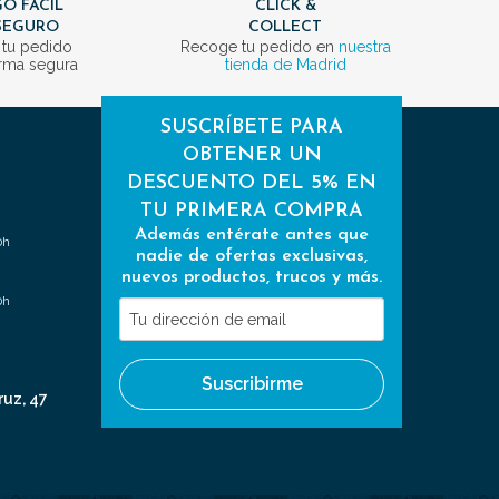
O FÁCIL
CLICK &
SEGURO
COLLECT
 tu pedido
Recoge tu pedido en
nuestra
rma segura
tienda de Madrid
SUSCRÍBETE PARA
OBTENER UN
DESCUENTO DEL 5% EN
TU PRIMERA COMPRA
Además entérate antes que
0h
nadie de ofertas exclusivas,
nuevos productos, trucos y más.
0h
Tu
dirección
de
Suscribirme
email
ruz, 47