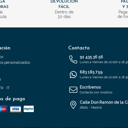
GA
DEVOLUCIÓN
PAG
ORAS
FÁCIL
Y 
da
Dentro de
Paga
sula
30 días
de fo
ación
Contacto
os
91 435 36 56
s personalizados
Lunes a Viernes de 10:00h a 18:3
683 185 759
Lunes a Viernes de 10:00h a 18:3
s
Escríbenos
FR
IT
Contacta con nosotros
s de pago
Calle Don Ramón de la C
28001 - Madrid