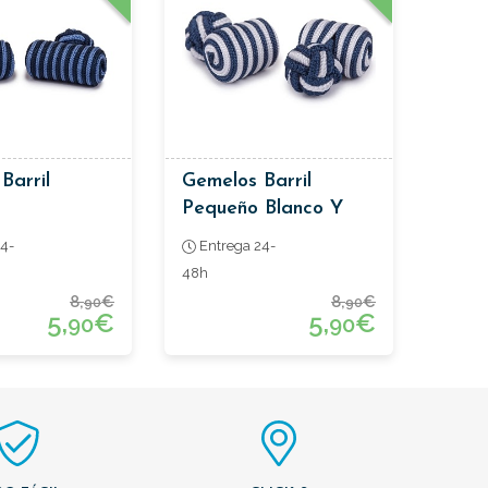
Barril
Gemelos Barril
Pequeño Blanco Y
Azul Oscuro
4-
Entrega 24-
48h
8,
€
8,
€
90
90
5,
€
5,
€
90
90