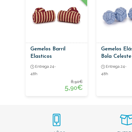
Gemelos Barril
Gemelos Elá
Elasticos
Bola Celeste
Entrega 24-
Entrega 24-
48h
48h
8,
€
90
5,
€
90