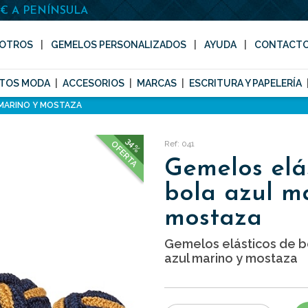
0€ A PENÍNSULA
OTROS
GEMELOS PERSONALIZADOS
AYUDA
CONTACT
TOS MODA
ACCESORIOS
MARCAS
ESCRITURA Y PAPELERÍA
 MARINO Y MOSTAZA
34%
Ref: 041
OFERTA
Gemelos elá
bola azul m
mostaza
Gemelos elásticos de b
azul marino y mostaza