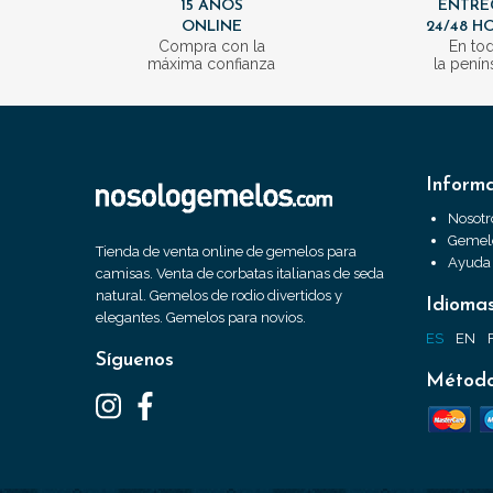
15 AÑOS
ENTRE
ONLINE
24/48 H
Compra con la
En to
máxima confianza
la penín
Inform
Nosotr
Gemelo
Tienda de venta online de gemelos para
Ayuda
camisas. Venta de corbatas italianas de seda
natural. Gemelos de rodio divertidos y
Idioma
elegantes. Gemelos para novios.
ES
EN
Síguenos
Método