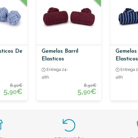
sticos De
Gemelos Barril
Gemelos 
Elasticos
Elasticos
Entrega 24-
Entrega 2
48h
48h
8,
€
8,
€
90
90
5,
€
5,
€
90
90