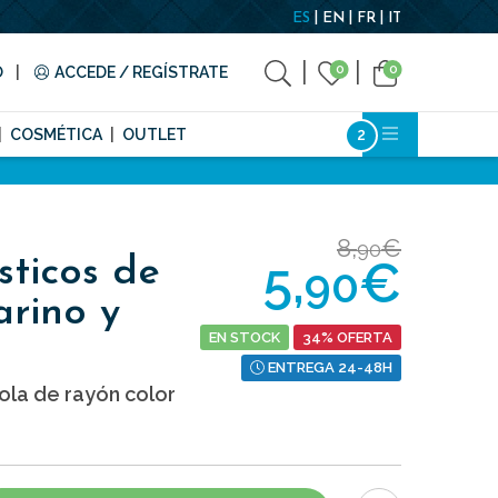
ES
EN
FR
IT
0
0
O
ACCEDE / REGÍSTRATE
COSMÉTICA
OUTLET
8,
€
90
5,
€
sticos de
90
arino y
EN STOCK
34% OFERTA
ENTREGA 24-48H
ola de rayón color