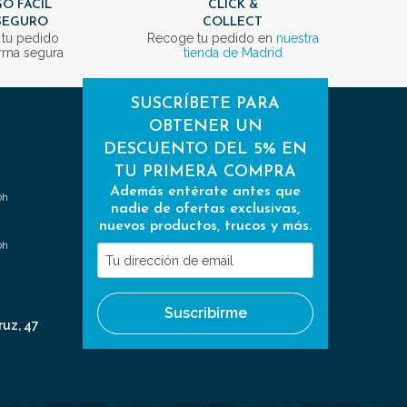
O FÁCIL
CLICK &
SEGURO
COLLECT
 tu pedido
Recoge tu pedido en
nuestra
rma segura
tienda de Madrid
SUSCRÍBETE PARA
OBTENER UN
DESCUENTO DEL 5% EN
TU PRIMERA COMPRA
Además entérate antes que
0h
nadie de ofertas exclusivas,
nuevos productos, trucos y más.
0h
Tu
dirección
de
Suscribirme
email
ruz, 47