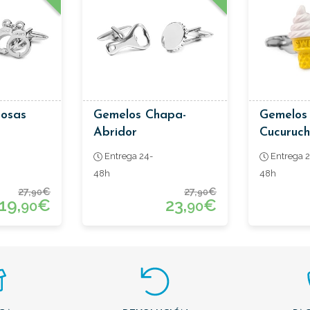
osas
Gemelos Chapa-
Gemelos
Abridor
Cucuruc
Entrega 24-
Entrega 2
48h
48h
27,
€
27,
€
90
90
19,
€
23,
€
90
90