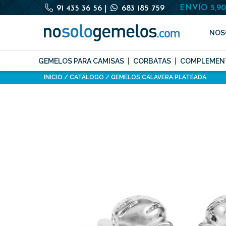
ENVÍO 5,9
91 435 36 56
|
683 185 759
NOS
GEMELOS PARA CAMISAS
CORBATAS
COMPLEMEN
INICIO
CATÁLOGO
GEMELOS CALAVERA PLATEADA