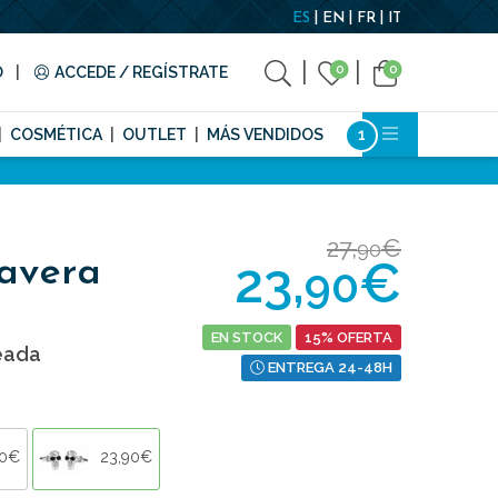
ES
EN
FR
IT
0
0
O
ACCEDE / REGÍSTRATE
COSMÉTICA
OUTLET
MÁS VENDIDOS
27,
€
90
23,
€
avera
90
EN STOCK
15% OFERTA
eada
ENTREGA 24-48H
90€
23,90€