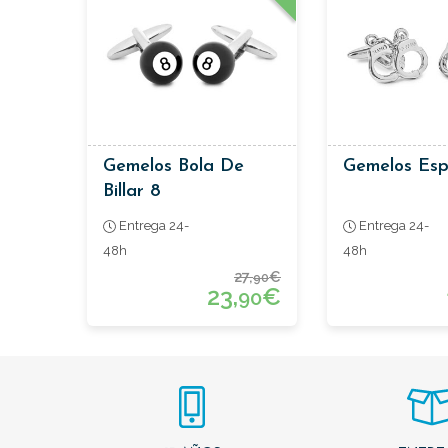
Gemelos Bola De
Gemelos Esp
Billar 8
Entrega 24-
Entrega 24-
48h
48h
27,
€
90
23,
€
90