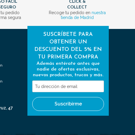
O FÁCIL
CLICK &
SEGURO
COLLECT
 tu pedido
Recoge tu pedido en
nuestra
rma segura
tienda de Madrid
SUSCRÍBETE PARA
OBTENER UN
DESCUENTO DEL 5% EN
TU PRIMERA COMPRA
Además entérate antes que
0h
nadie de ofertas exclusivas,
nuevos productos, trucos y más.
0h
Tu
dirección
de
Suscribirme
email
ruz, 47