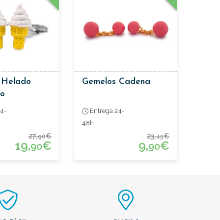
 Helado
Gemelos Cadena
ho
4-
Entrega 24-
48h
27,
€
23,
€
90
45
19,
€
9,
€
90
90