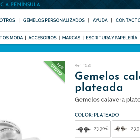
0€ A PENÍNSULA
OTROS
GEMELOS PERSONALIZADOS
AYUDA
CONTACT
TOS MODA
ACCESORIOS
MARCAS
ESCRITURA Y PAPELERÍA
15%
Ref: F236
OFERTA
Gemelos cal
plateada
Gemelos calavera plat
COLOR: PLATEADO
23,90€
23,