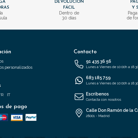
GA
DEVOLUCIÓN
PAG
ORAS
FÁCIL
Y 
da
Dentro de
Paga
sula
30 días
de fo
ación
Contacto
os
91 435 36 56
s personalizados
Lunes a Viernes de 10:00h a 18:3
683 185 759
Lunes a Viernes de 10:00h a 18:3
s
Escríbenos
FR
IT
Contacta con nosotros
s de pago
Calle Don Ramón de la C
28001 - Madrid