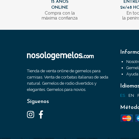
15 AÑOS
ENTRE
ONLINE
24/48 H
Compra con la
En to
máxima confianza
la penín
Inform
Nosotr
Gemelo
Tienda de venta online de gemelos para
Ayuda
camisas. Venta de corbatas italianas de seda
natural. Gemelos de rodio divertidos y
Idioma
elegantes. Gemelos para novios.
ES
EN
Síguenos
Método