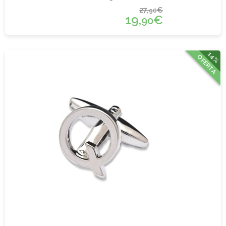
27,
€
90
19,
€
90
14%
OFERTA