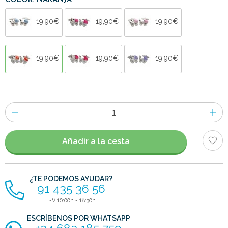
COLOR: NARANJA
19,90€
19,90€
19,90€
19,90€
19,90€
19,90€
Número
de
artículos
Añadir a la cesta
¿TE PODEMOS AYUDAR?
91 435 36 56
L-V 10:00h - 18:30h
ESCRÍBENOS POR WHATSAPP