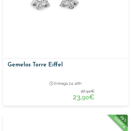
Gemelos Torre Eiffel
Entrega 24-48h
27,
€
90
23,
€
90
29%
OFERTA