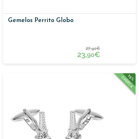
Gemelos Perrito Globo
27,
€
90
23,
€
90
15%
OFERTA