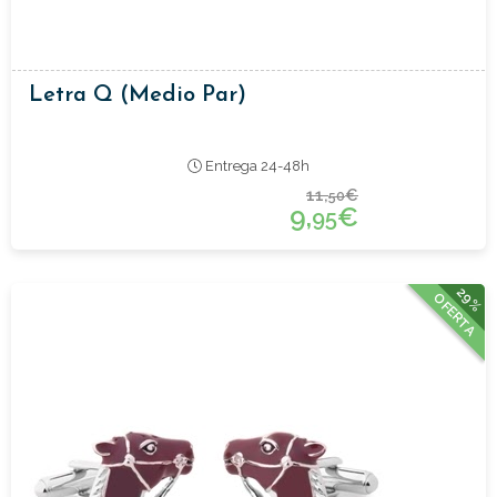
Letra Q (medio Par)
Entrega 24-48h
11,
€
50
9,
€
95
29%
OFERTA