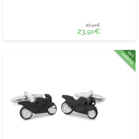
27,
€
90
23,
€
90
29%
OFERTA