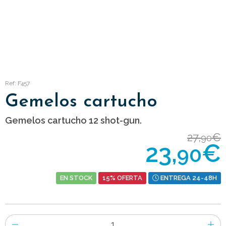
Ref: F457
Gemelos cartucho
Gemelos cartucho 12 shot-gun.
27,
€
90
23,
€
90
EN STOCK
15% OFERTA
ENTREGA 24-48H
Número