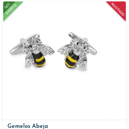
15%
AGOTADO
OFERTA
Gemelos Abeja