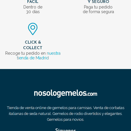
FÁCIL
Y SEGURO
Dentro de
Paga tu pedido
30 días
de forma segura
CLICK &
COLLECT
Recoge tu pedido en
nuestra
tienda de Madrid
Tienda de venta online de gemelos para camisas. Venta de corbatas
italianas de seda natural. Gemelos de rodio divertidos y elegantes.
Gemelos para novios.
Síguenos