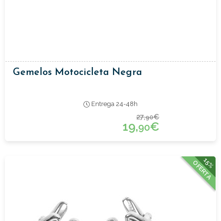
Gemelos Motocicleta Negra
Entrega 24-48h
27,
€
90
19,
€
90
15%
OFERTA