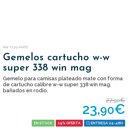
Ref: F105-MATE
Gemelos cartucho w-w
super 338 win mag
Gemelo para camisas plateado mate con forma
de cartucho calibre w-w super 338 win mag.
bañados en rodio.
27,
€
90
23,
€
90
EN STOCK
15% OFERTA
ENTREGA 24-48H