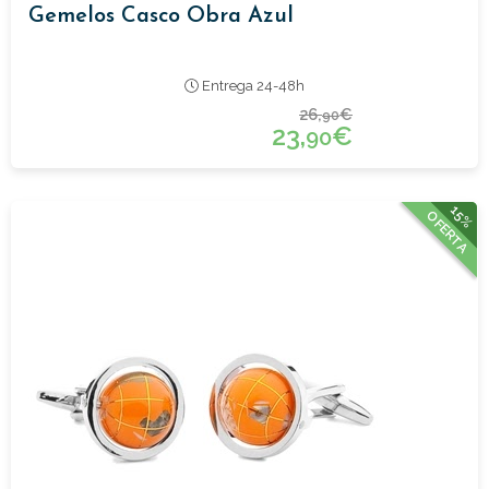
Gemelos Casco Obra Azul
Entrega 24-48h
26,
€
90
23,
€
90
15%
OFERTA