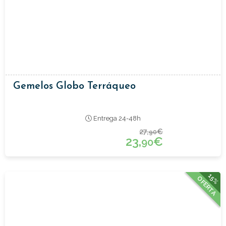
Gemelos Globo Terráqueo
Entrega 24-48h
27,
€
90
23,
€
90
15%
OFERTA