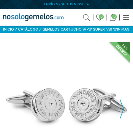
ENVÍO 5,90€ A PENÍNSULA
0
0
INICIO
CATÁLOGO
GEMELOS CARTUCHO W-W SUPER 338 WIN MAG
15%
OFERTA