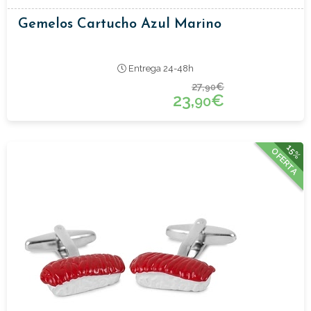
Gemelos Cartucho Azul Marino
Entrega 24-48h
27,
€
90
23,
€
90
15%
OFERTA