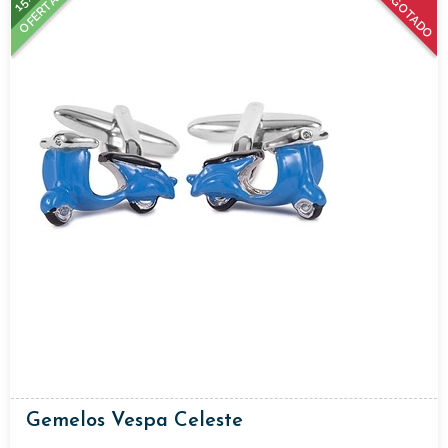
15%
AGOTADO
OFERTA
Gemelos Vespa Celeste