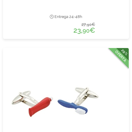
Entrega 24-48h
27,
€
90
23,
€
90
29%
OFERTA