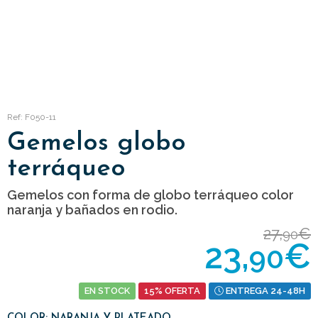
Ref: F050-11
Gemelos globo
terráqueo
Gemelos con forma de globo terráqueo color
naranja y bañados en rodio.
27,
€
90
23,
€
90
EN STOCK
15% OFERTA
ENTREGA 24-48H