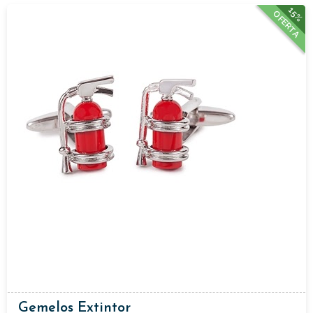
15%
OFERTA
Gemelos Extintor