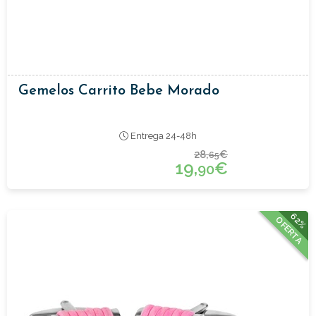
Gemelos Carrito Bebe Morado
Entrega 24-48h
28,
€
65
19,
€
90
62%
OFERTA