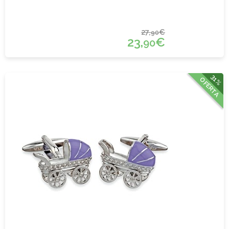
27,
€
90
23,
€
90
31%
OFERTA