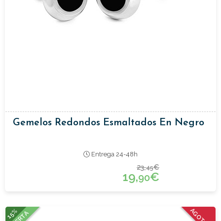
Gemelos Redondos Esmaltados En Negro
Entrega 24-48h
23,
€
45
19,
€
90
15%
AGOTADO
OFERTA