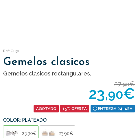
Ref: C031
Gemelos clasicos
Gemelos clasicos rectangulares.
27,
€
90
23,
€
90
AGOTADO
15% OFERTA
ENTREGA 24-48H
COLOR: PLATEADO
23,90€
23,90€