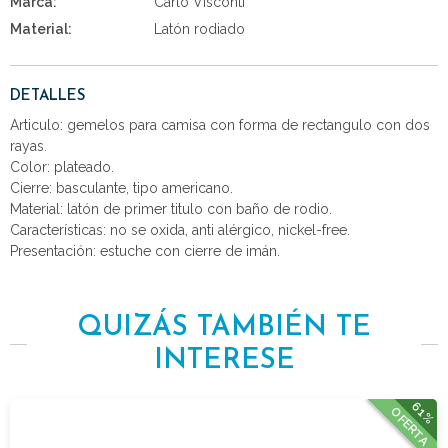
Marca:
Carlo Visconti
Material:
Latón rodiado
DETALLES
Articulo: gemelos para camisa con forma de rectangulo con dos
rayas.
Color: plateado.
Cierre: basculante, tipo americano.
Material: latón de primer titulo con baño de rodio.
Características: no se oxida, anti alérgico, nickel-free.
Presentación: estuche con cierre de imán.
QUIZÁS TAMBIÉN TE
INTERESE
61%
OFERTA