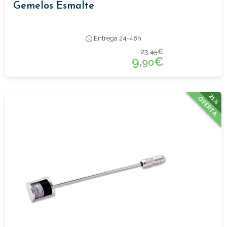
Gemelos Esmalte
Entrega 24-48h
23,
€
45
9,
€
90
21%
OFERTA