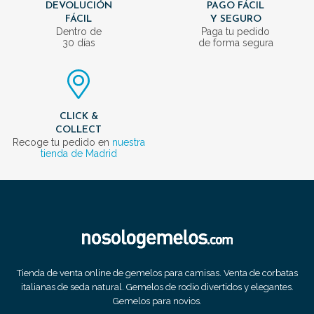
DEVOLUCIÓN
PAGO FÁCIL
FÁCIL
Y SEGURO
Dentro de
Paga tu pedido
30 días
de forma segura
CLICK &
COLLECT
Recoge tu pedido en
nuestra
tienda de Madrid
Tienda de venta online de gemelos para camisas. Venta de corbatas
italianas de seda natural. Gemelos de rodio divertidos y elegantes.
Gemelos para novios.