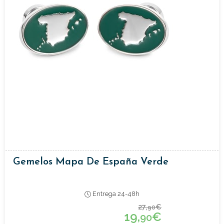
Gemelos Mapa De España Verde
Entrega 24-48h
27,
€
90
19,
€
90