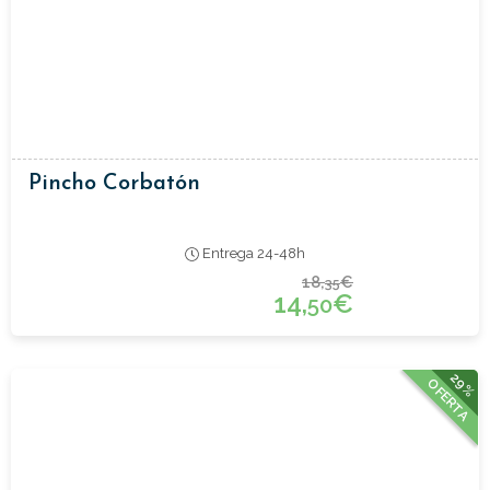
Pincho Corbatón
Entrega 24-48h
18,
€
35
14,
€
50
29%
OFERTA