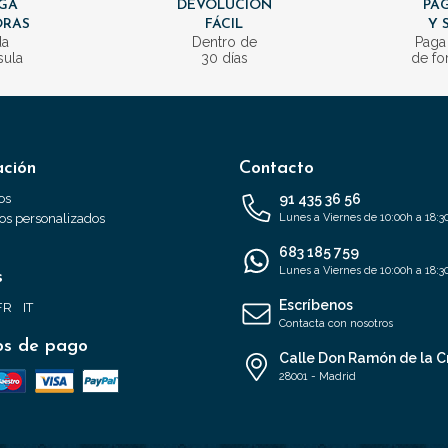
GA
DEVOLUCIÓN
PAG
ORAS
FÁCIL
Y 
da
Dentro de
Paga
sula
30 días
de fo
ación
Contacto
os
91 435 36 56
s personalizados
Lunes a Viernes de 10:00h a 18:3
683 185 759
Lunes a Viernes de 10:00h a 18:3
s
Escríbenos
FR
IT
Contacta con nosotros
s de pago
Calle Don Ramón de la C
28001 - Madrid