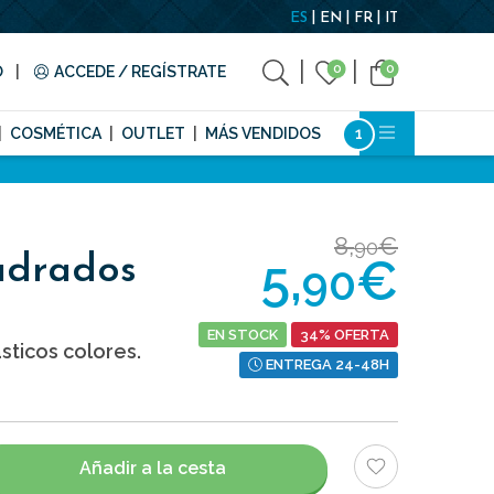
ES
EN
FR
IT
0
0
O
ACCEDE / REGÍSTRATE
COSMÉTICA
OUTLET
MÁS VENDIDOS
8,
€
90
5,
€
adrados
90
EN STOCK
34% OFERTA
ticos colores.
ENTREGA 24-48H
Añadir a la cesta