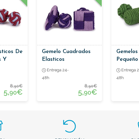
sticos De
Gemelo Cuadrados
Gemelos 
s Y
Elasticos
Pequeño
Entrega 24-
Entrega 2
48h
48h
8,
€
8,
€
90
90
5,
€
5,
€
90
90