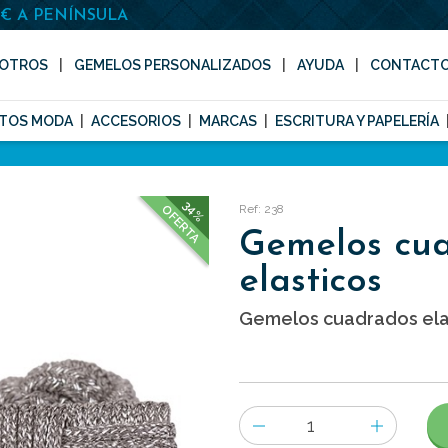
0€ A PENÍNSULA
OTROS
GEMELOS PERSONALIZADOS
AYUDA
CONTACT
TOS MODA
ACCESORIOS
MARCAS
ESCRITURA Y PAPELERÍA
34%
Ref: 238
OFERTA
Gemelos cu
elasticos
Gemelos cuadrados elas
Número
de