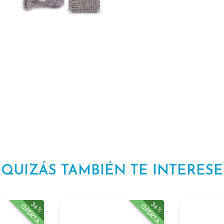
QUIZÁS TAMBIÉN TE INTERESE
34%
34%
OFERTA
OFERTA