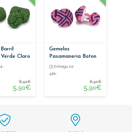
Barril
Gemelos
 Verde Claro
Pasamaneria Boton
Rosa Y Azul
4-
Entrega 24-
48h
8,
€
8,
€
90
90
5,
€
5,
€
90
90