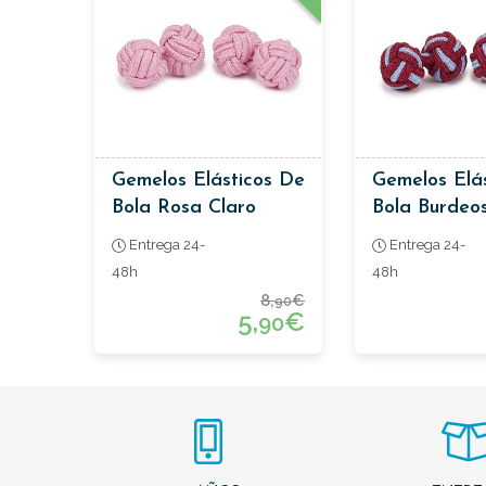
Gemelos Elásticos De
Gemelos Elá
Bola Rosa Claro
Bola Burdeo
Celeste
Entrega 24-
Entrega 24-
48h
48h
8,
€
90
5,
€
90