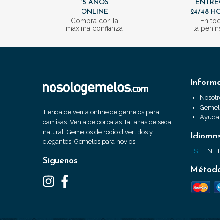
15 AÑOS
ENTRE
ONLINE
24/48 H
Compra con la
En to
máxima confianza
la penín
Inform
Nosotr
Gemelo
Tienda de venta online de gemelos para
Ayuda
camisas. Venta de corbatas italianas de seda
natural. Gemelos de rodio divertidos y
Idioma
elegantes. Gemelos para novios.
ES
EN
Síguenos
Método