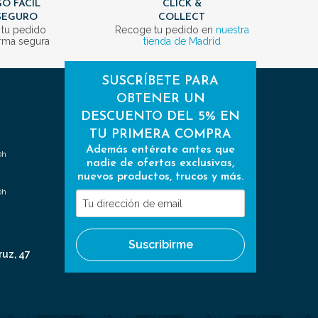
O FÁCIL
CLICK &
SEGURO
COLLECT
 tu pedido
Recoge tu pedido en
nuestra
rma segura
tienda de Madrid
SUSCRÍBETE PARA
OBTENER UN
DESCUENTO DEL 5% EN
TU PRIMERA COMPRA
Además entérate antes que
0h
nadie de ofertas exclusivas,
nuevos productos, trucos y más.
0h
Tu
dirección
de
Suscribirme
email
ruz, 47