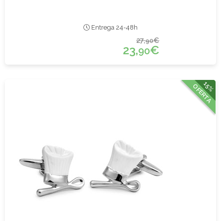
Entrega 24-48h
27,
€
90
23,
€
90
15%
OFERTA