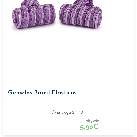
Gemelos Barril Elasticos
Entrega 24-48h
8,
€
90
5,
€
90