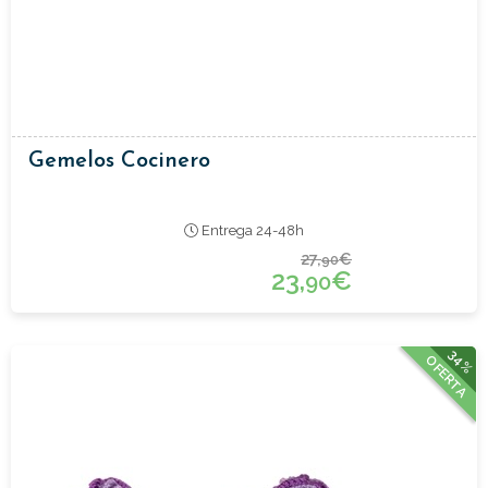
Gemelos Cocinero
Entrega 24-48h
27,
€
90
23,
€
90
34%
OFERTA