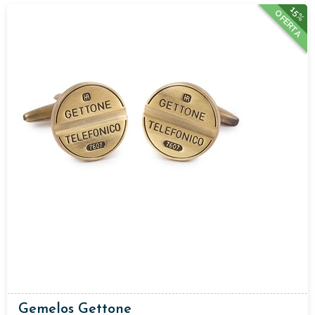
15%
OFERTA
Gemelos Gettone