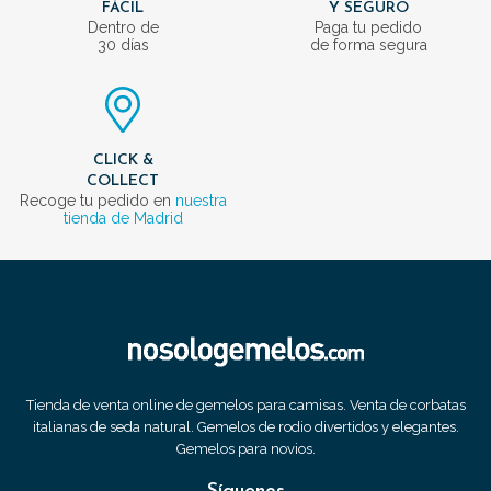
FÁCIL
Y SEGURO
Dentro de
Paga tu pedido
30 días
de forma segura
CLICK &
COLLECT
Recoge tu pedido en
nuestra
tienda de Madrid
Tienda de venta online de gemelos para camisas. Venta de corbatas
italianas de seda natural. Gemelos de rodio divertidos y elegantes.
Gemelos para novios.