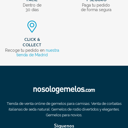
FÁCIL
Y SEGURO
Dentro de
Paga tu pedido
30 días
de forma segura
CLICK &
COLLECT
Recoge tu pedido en
nuestra
tienda de Madrid
Tienda de venta online de gemelos para camisas. Venta de corbatas
italianas de seda natural. Gemelos de rodio divertidos y elegantes.
Gemelos para novios.
Síguenos