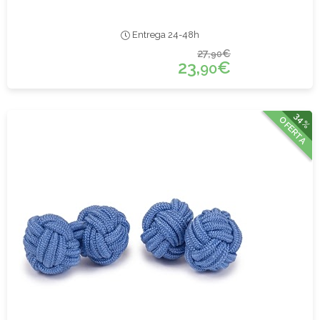
Entrega 24-48h
27,
€
90
23,
€
90
34%
OFERTA