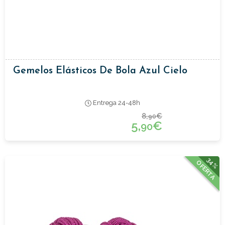
Gemelos Elásticos De Bola Azul Cielo
Entrega 24-48h
8,
€
90
5,
€
90
34%
OFERTA