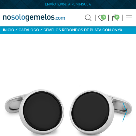
ENVÍO 5,90€ A PENÍNSULA
0
0
INICIO
CATÁLOGO
GEMELOS REDONDOS DE PLATA CON ONYX