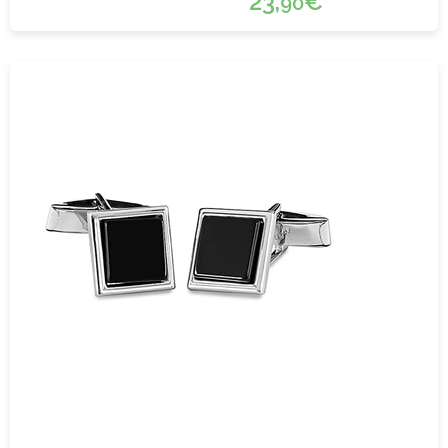
23,
€
90