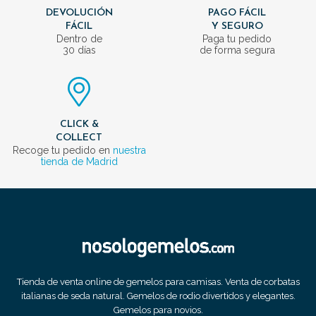
DEVOLUCIÓN
PAGO FÁCIL
FÁCIL
Y SEGURO
Dentro de
Paga tu pedido
30 días
de forma segura
CLICK &
COLLECT
Recoge tu pedido en
nuestra
tienda de Madrid
Tienda de venta online de gemelos para camisas. Venta de corbatas
italianas de seda natural. Gemelos de rodio divertidos y elegantes.
Gemelos para novios.