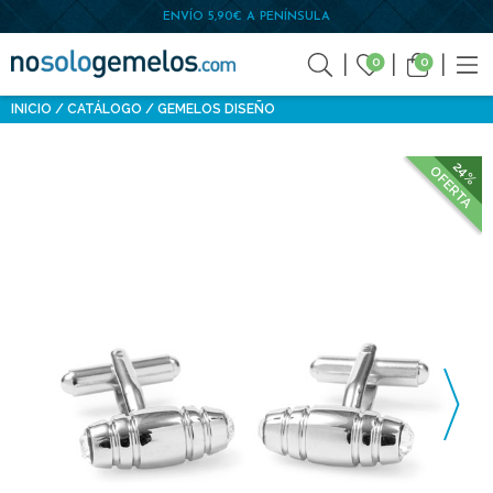
ENVÍO 5,90€ A PENÍNSULA
0
0
INICIO
CATÁLOGO
GEMELOS DISEÑO
24%
OFERTA