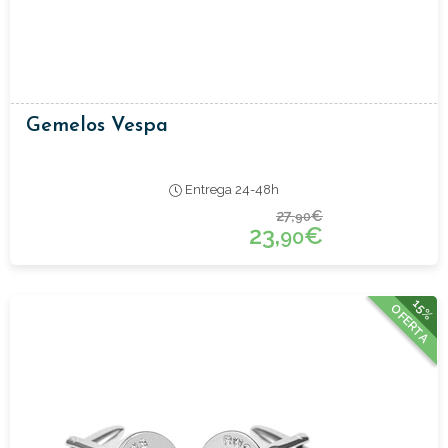
Gemelos Vespa
Entrega 24-48h
27,
€
90
23,
€
90
15%
OFERTA